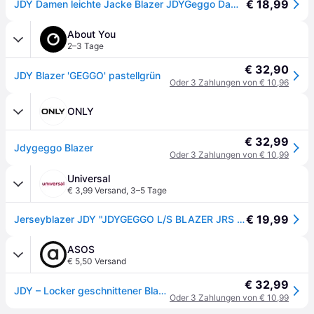
€ 18,99
JDY Damen leichte Jacke Blazer JDYGeggo Damensakko 15180572 Chinois Green M
About You
2–3 Tage
€ 32,90
JDY Blazer 'GEGGO' pastellgrün
Oder 3 Zahlungen von € 10,96
ONLY
€ 32,99
Jdygeggo Blazer
Oder 3 Zahlungen von € 10,99
Universal
€ 3,99 Versand
,
3–5 Tage
€ 19,99
Jerseyblazer JDY "JDYGEGGO L/S BLAZER JRS NOOS", Damen, Gr. XS, grün (chinois grün), Jersey, Obermaterial: 95% Polyester, 5% Elasthan, unifarben, loose fit hüftbedeckend, V-Ausschnitt, Blazer Jerseyblazer
ASOS
€ 5,50 Versand
€ 32,99
JDY – Locker geschnittener Blazer in Blaugrün, Kombiteil
Oder 3 Zahlungen von € 10,99