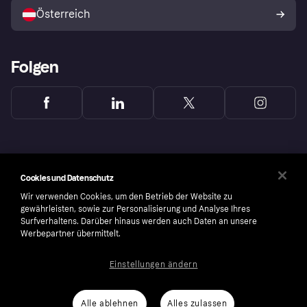
Österreich
Folgen
Cookies und Datenschutz
Wir verwenden Cookies, um den Betrieb der Website zu
gewährleisten, sowie zur Personalisierung und Analyse Ihres
Surfverhaltens. Darüber hinaus werden auch Daten an unsere
Werbepartner übermittelt.
Einstellungen ändern
Copyright © 2005-2026 Klarna Bank AB (publ). Headquarters: Stockholm, Sweden. All
rights reserved. Klarna Bank AB (publ). Sveavägen 46, 111 34 Stockholm. Organization
number: 556737-0431
Alle ablehnen
Alles zulassen