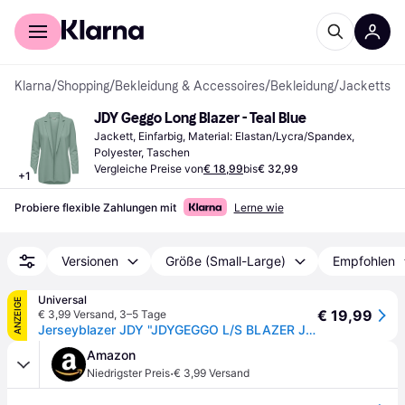
Für Shopper
Für Händler
Klarna
/
Shopping
/
Bekleidung & Accessoires
/
Bekleidung
/
Jacketts
JDY Geggo Long Blazer - Teal Blue
Jackett, Einfarbig, Material: Elastan/Lycra/Spandex, 
Polyester, Taschen
Vergleiche Preise von
€ 18,99
bis
€ 32,99
+
1
Probiere flexible Zahlungen mit
Lerne wie
Versionen
Größe (Small-Large)
Empfohlen
Universal
ANZEIGE
€ 19,99
€ 3,99 Versand
,
3–5 Tage
Jerseyblazer JDY "JDYGEGGO L/S BLAZER JRS NOOS", Damen, Gr. XS, grün (chinois grün), Jersey, Obermaterial: 95% Polyester, 5% Elasthan, unifarben, loose fit hüftbedeckend, V-Ausschnitt, Blazer Jerseyblazer
Amazon
·
Niedrigster Preis
€ 3,99 Versand