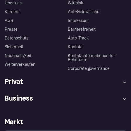
Über uns
Wikipink
Karriere
Anti-Geldwäsche
AGB
Impressum
Presse
Barrierefreiheit
Datenschutz
Auto-Track
Sicherheit
Kontakt
Nachhaltigkeit
Kontaktinformationen für
Behörden
Weiterverkaufen
Corporate governance
Privat
Hilfe
Käuferschutzrichtlinien
Business
Einloggen
Beschwerden
Händlersupport
Entwicklerseite
Klarna App
Datenschutzeinstellungen
Händlerportal
Betriebsstatus
Markt
Shops entdecken
Dein Widerrufsrecht
Mit Klarna verkaufen
Plattformen und Partner