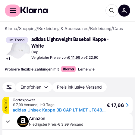
Für Shopper
Für Händler
Klarna
/
Shopping
/
Bekleidung & Accessoires
/
Bekleidung
/
Caps
adidas Lightweight Baseball Kappe - 
Im Trend
White
Cap
Vergleiche Preise von
€ 11,99
bis
€ 22,90
+
1
Probiere flexible Zahlungen mit
Lerne wie
Empfohlen
Preis inklusive Versand
Cortexpower
ANZEIGE
€ 17,66
€ 7,99 Versand
,
1–3 Tage
adidas Unisex Kappe BB CAP LT MET JF8484 Kinder - White - Kinder
Amazon
·
Niedrigster Preis
€ 3,99 Versand