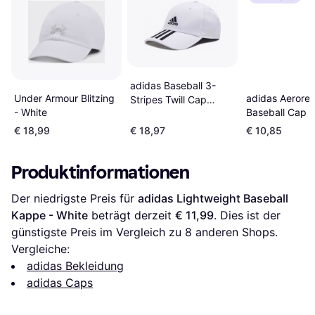
adidas Baseball 3-
Under Armour Blitzing
adidas Aerore
Stripes Twill Cap
- White
Baseball Cap -
Unisex -
Schwarz
White/Black/Black
€ 18,99
€ 18,97
€ 10,85
Produktinformationen
Der niedrigste Preis für 
adidas Lightweight Baseball 
Kappe - White
 beträgt derzeit 
€ 11,99
. Dies ist der 
günstigste Preis im Vergleich zu 
8
 anderen Shops.
Vergleiche:
adidas Bekleidung
adidas Caps