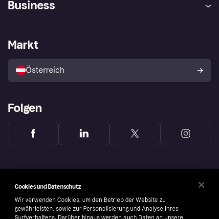
Business
Einloggen
Beschwerden
Händlersupport
Entwicklerseite
Klarna App
Datenschutzeinstellungen
Händlerportal
Betriebsstatus
Markt
Shops entdecken
Dein Widerrufsrecht
Mit Klarna verkaufen
Plattformen und Partner
Österreich
Folgen
Cookies und Datenschutz
Wir verwenden Cookies, um den Betrieb der Website zu
gewährleisten, sowie zur Personalisierung und Analyse Ihres
Surfverhaltens. Darüber hinaus werden auch Daten an unsere