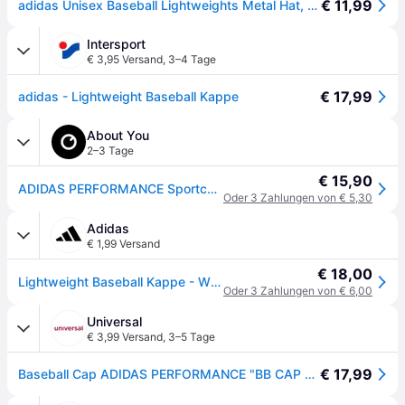
€ 11,99
adidas Unisex Baseball Lightweights Metal Hat, White, XXS-XS
Intersport
€ 3,95 Versand
,
3–4 Tage
€ 17,99
adidas - Lightweight Baseball Kappe
About You
2–3 Tage
€ 15,90
ADIDAS PERFORMANCE Sportcap 'Essentials' weiß
Oder 3 Zahlungen von € 5,30
Adidas
€ 1,99 Versand
€ 18,00
Lightweight Baseball Kappe - White - XS/S
Oder 3 Zahlungen von € 6,00
Universal
€ 3,99 Versand
,
3–5 Tage
€ 17,99
Baseball Cap ADIDAS PERFORMANCE "BB CAP LT MET", weiß, Obermaterial: 100% Polyester, Caps Baseball Cap, für Erwachsene geeignet