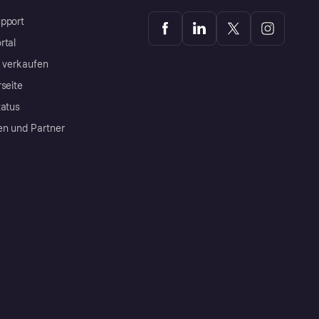
pport
rtal
a verkaufen
rseite
tatus
en und Partner