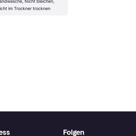
andwäsche, Nicht bleichen, 
icht im Trockner trocknen
ess
Folgen