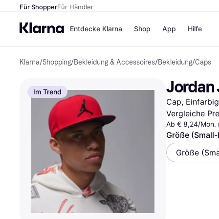
Für Shopper
Für Händler
Entdecke Klarna
Shop
App
Hilfe
Klarna
/
Shopping
/
Bekleidung & Accessoires
/
Bekleidung
/
Caps
Zahlungsmethoden
Shops
Zahlungsmethoden
MediaM
Jordan 
Sofort bezahlen
H&M
Im Trend
Bezahle in 3
Temu
Cap, Einfarbig,
Teilzahlungen
Kauflan
Bezahle in bis zu 30
Samsu
Vergleiche Pr
Tagen
Ab € 8,24/Mon. 
Ratenzahlung
Größe (Small-
Alle Shops
Größe (Sma