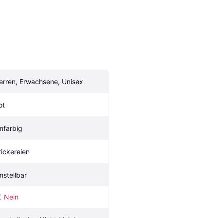
erren, Erwachsene, Unisex
ot
infarbig
tickereien
instellbar
Nein