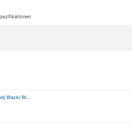
pezifikationen
Mütze Jordan Jumpman Pro Adjustable Cap Gym Red/ Black/ Black S/M