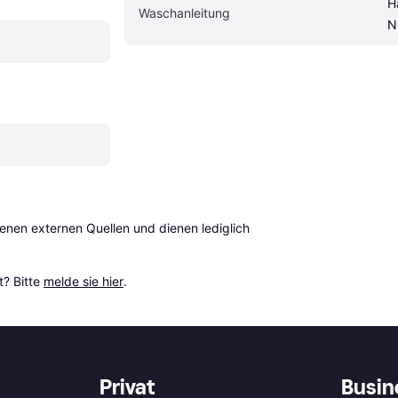
H
Waschanleitung
N
en externen Quellen und dienen lediglich 
? Bitte 
melde sie hier
.
Privat
Busin