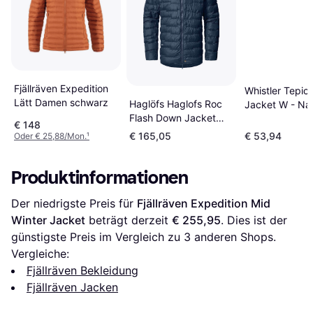
Fjällräven Expedition
Whistler Tepic 
Lätt Damen schwarz
Haglöfs Haglofs Roc
Jacket W - Na
Flash Down Jacket
€ 148
Blau Frau
€ 165,05
€ 53,94
Oder € 25,88/Mon.
¹
Produktinformationen
Der niedrigste Preis für 
Fjällräven Expedition Mid 
Winter Jacket
 beträgt derzeit 
€ 255,95
. Dies ist der 
günstigste Preis im Vergleich zu 
3
 anderen Shops.
Vergleiche:
Fjällräven Bekleidung
Fjällräven Jacken