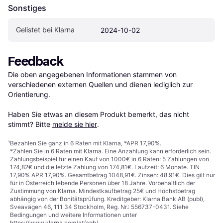
Sonstiges
Gelistet bei Klarna
2024-10-02
Feedback
Die oben angegebenen Informationen stammen von 
verschiedenen externen Quellen und dienen lediglich zur 
Orientierung.

Haben Sie etwas an diesem Produkt bemerkt, das nicht 
stimmt? Bitte 
melde sie hier
.
¹
Bezahlen Sie ganz in 6 Raten mit Klarna, *APR 17,90%.
*Zahlen Sie in 6 Raten mit Klarna. Eine Anzahlung kann erforderlich sein.
Zahlungsbeispiel für einen Kauf von 1000€ in 6 Raten: 5 Zahlungen von
174,82€ und die letzte Zahlung von 174,81€. Laufzeit: 6 Monate. TIN
17,90% APR 17,90%. Gesamtbetrag 1048,91€. Zinsen: 48,91€. Dies gilt nur
für in Österreich lebende Personen über 18 Jahre. Vorbehaltlich der
Zustimmung von Klarna. Mindestkaufbetrag 25€ und Höchstbetrag
abhängig von der Bonitätsprüfung. Kreditgeber: Klarna Bank AB (publ),
Sveavägen 46, 111 34 Stockholm, Reg. Nr.: 556737-0431. Siehe
Bedingungen und weitere Informationen unter
https://www.klarna.com/at/agb/
.