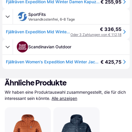
€ 255,95
Fjällräven Expedition Mid Winter Damen Kapuzenjacke knallblau - M - Blue
SportFits
Versandkostenfrei
,
6–8 Tage
€ 336,55
Fjällräven Expedition Mid Winter Jacket W un blue-navy (525-560) S
Oder 3 Zahlungen von € 112,18
Scandinavian Outdoor
€ 425,75
Fjällräven Women's Expedition Mid Winter Jacket
Ähnliche Produkte
Wir haben eine Produktauswahl zusammengestellt, die für dich 
interessant sein könnte.
Alle anzeigen