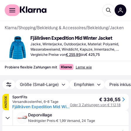
Für Shopper
Für Händler
Klarna
/
Shopping
/
Bekleidung & Accessoires
/
Bekleidung
/
Jacken
Fjällräven Expedition Mid Winter Jacket
Jacke, Winterjacke, Outdoorjacke, Material: Polyamid, 
Wasserabweisend, Winddicht, Kapuze, Innentasche, 
Taschen
Vergleiche Preise von
€ 255,95
bis
€ 425,75
Probiere flexible Zahlungen mit
Lerne wie
Größe (Small-Large)
Empfohlen
Preis inklu
SportFits
ANZEIGE
€ 336,55
Versandkostenfrei
,
6–8 Tage
Oder 3 Zahlungen von € 112,18
Fjällräven Expedition Mid Winter Jacket W un blue-navy (525-560) S
Deporvillage
·
Niedrigster Preis
€ 1,99 Versand
,
24 Tage