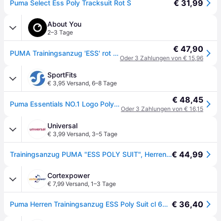
€ 31,99
Puma Select Ess Poly Tracksuit Rot S
About You
2–3 Tage
€ 47,90
PUMA Trainingsanzug 'ESS' rot / schwarz
Oder 3 Zahlungen von € 15,96
SportFits
€ 3,95 Versand
,
6–8 Tage
€ 48,45
Puma Essentials NO.1 Logo Poly Knitted Suit for all time red (11) XL
Oder 3 Zahlungen von € 16,15
Universal
€ 3,99 Versand
,
3–5 Tage
€ 44,99
Trainingsanzug PUMA "ESS POLY SUIT", Herren, Gr. S, rot (for all time rot), Trikot, Obermaterial: 100% Polyester, unifarben, regular fit, Sportanzüge Trainingsanzug, Sportanzug, für entspannte Tage, für vielseitige Aktivitäten
Cortexpower
€ 7,99 Versand
,
1–3 Tage
€ 36,40
Puma Herren Trainingsanzug ESS Poly Suit cl 684847-11 S - For All Time Red - S