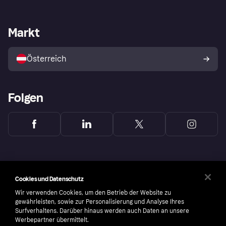
Händlersupport
Entwicklerseite
Klarna App
Datenschutzeinstellungen
Händlerportal
Betriebsstatus
Markt
Shops entdecken
Dein Widerrufsrecht
Mit Klarna verkaufen
Plattformen und Partner
Österreich
Folgen
Cookies und Datenschutz
Wir verwenden Cookies, um den Betrieb der Website zu
gewährleisten, sowie zur Personalisierung und Analyse Ihres
Surfverhaltens. Darüber hinaus werden auch Daten an unsere
Werbepartner übermittelt.