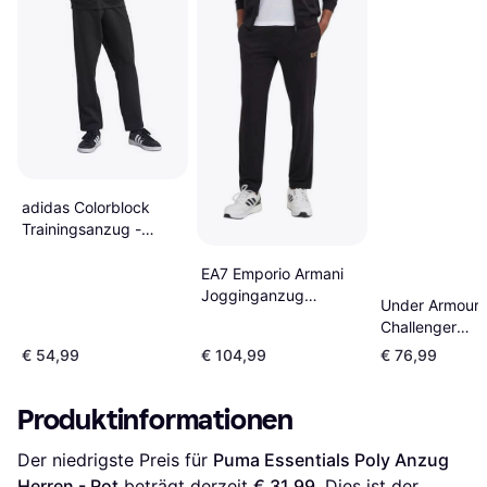
adidas Colorblock
Trainingsanzug -
Schwarz Reinweiß
EA7 Emporio Armani
Jogginganzug
Under Armour
8NPV62 - Schwarz
Challenger
ProTrainingsa
€ 54,99
€ 104,99
€ 76,99
Herren -
Schwarz/Weiß
Produktinformationen
Der niedrigste Preis für 
Puma Essentials Poly Anzug 
Herren - Rot
 beträgt derzeit 
€ 31,99
. Dies ist der 