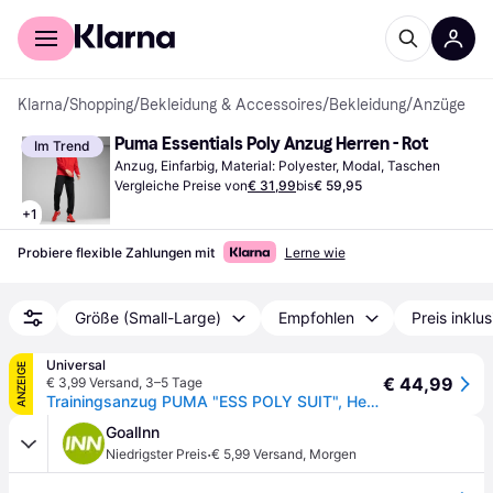
Für Shopper
Für Händler
Klarna
/
Shopping
/
Bekleidung & Accessoires
/
Bekleidung
/
Anzüge
Puma Essentials Poly Anzug Herren - Rot
Im Trend
Anzug, Einfarbig, Material: Polyester, Modal, Taschen
Vergleiche Preise von
€ 31,99
bis
€ 59,95
+
1
Probiere flexible Zahlungen mit
Lerne wie
Größe (Small-Large)
Empfohlen
Preis inklu
Universal
ANZEIGE
€ 44,99
€ 3,99 Versand
,
3–5 Tage
Trainingsanzug PUMA "ESS POLY SUIT", Herren, Gr. S, rot (for all time rot), Trikot, Obermaterial: 100% Polyester, unifarben, regular fit, Sportanzüge Trainingsanzug, Sportanzug, für entspannte Tage, für vielseitige Aktivitäten
GoalInn
·
Niedrigster Preis
€ 5,99 Versand
,
Morgen