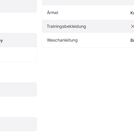
Ärmel
K
Trainingsbekleidung
Waschanleitung
ey
B