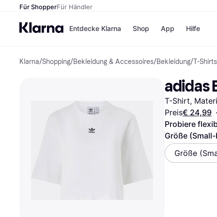
Für Shopper
Für Händler
Entdecke Klarna
Shop
App
Hilfe
Klarna
/
Shopping
/
Bekleidung & Accessoires
/
Bekleidung
/
T-Shirts
Zahlungsmethoden
Shops
Zahlungsmethoden
MediaM
adidas 
Sofort bezahlen
H&M
Bezahle in 3
Temu
T-Shirt, Mater
Teilzahlungen
Kauflan
Bezahle in bis zu 30
Samsu
Preis
€ 24,99
Tagen
Probiere flexi
Ratenzahlung
Größe (Small-
Alle Shops
Größe (Sma