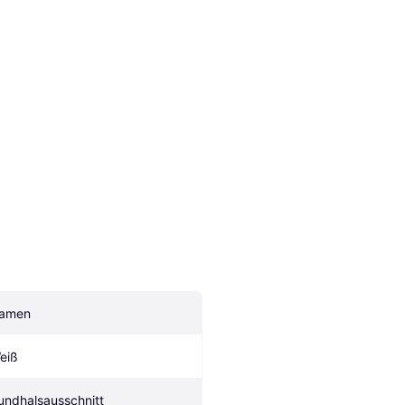
amen
eiß
undhalsausschnitt