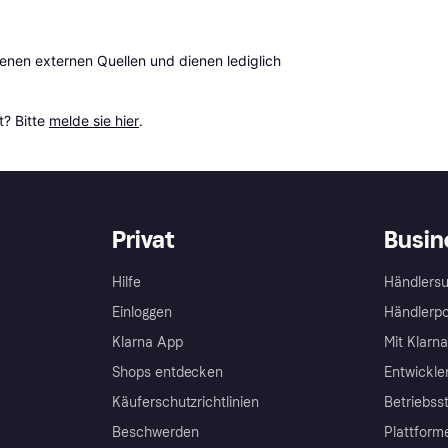
en externen Quellen und dienen lediglich 
? Bitte 
melde sie hier
.
Privat
Busin
Hilfe
Händlersu
Einloggen
Händlerpo
Klarna App
Mit Klarn
Shops entdecken
Entwickle
Käuferschutzrichtlinien
Betriebss
Beschwerden
Plattform