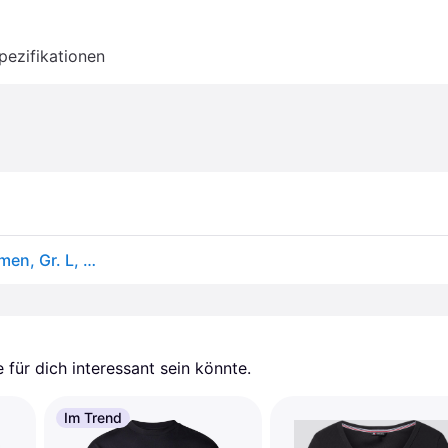
pezifikationen
T-Shirt ADIDAS ORIGINALS "ESSENTIALS CROP", Damen, Gr. L, weiß, Obermaterial: 100% Baumwolle, normal, Rundhals, Shirts T-Shirt, mit Rundhalsausschnitt, ohne Verschluss, in normaler Länge
für dich interessant sein könnte.
Im Trend