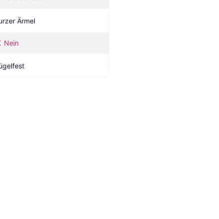
urzer Ärmel
Nein
ügelfest