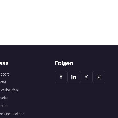
ess
Folgen
pport
rtal
a verkaufen
rseite
tatus
en und Partner