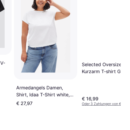
 V-
Selected Oversized
Kurzarm T-shirt Grau
Armedangels Damen,
Shirt, Idaa T-Shirt white,
€ 16,99
Weiss
€ 27,97
Oder 3 Zahlungen von € 5,33