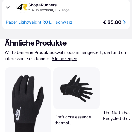
Shop4Runners
€ 4,95 Versand
,
1–2 Tage
€ 25,00
Pacer Lightweight RG L - schwarz
Ähnliche Produkte
Wir haben eine Produktauswahl zusammengestellt, die für dich 
interessant sein könnte.
Alle anzeigen
The North Face
Craft core essence
Recycled Glove
thermal
TNF Black
winterhandschuhe