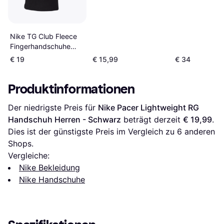
schwarz unisex
Nike TG Club Fleece
Fingerhandschuhe
091 Black/Black/White
€ 19
€ 15,99
€ 34
Produktinformationen
Der niedrigste Preis für 
Nike Pacer Lightweight RG 
Handschuh Herren - Schwarz
 beträgt derzeit 
€ 19,99
. 
Dies ist der günstigste Preis im Vergleich zu 
6
 anderen 
Shops.
Vergleiche:
Nike Bekleidung
Nike Handschuhe