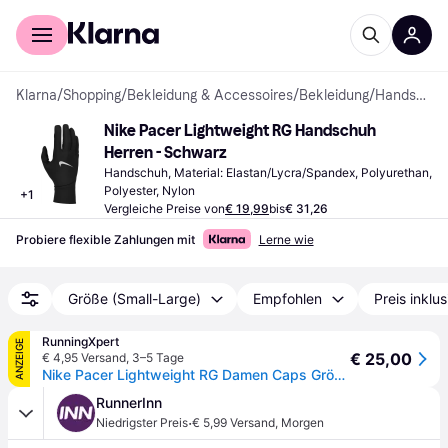
Für Shopper
Für Händler
Klarna
/
Shopping
/
Bekleidung & Accessoires
/
Bekleidung
/
Handschuhe
Nike Pacer Lightweight RG Handschuh 
Herren - Schwarz
Handschuh, Material: Elastan/Lycra/Spandex, Polyurethan, 
Polyester, Nylon
+
1
Vergleiche Preise von
€ 19,99
bis
€ 31,26
Probiere flexible Zahlungen mit
Lerne wie
Größe (Small-Large)
Empfohlen
Preis inklu
RunningXpert
ANZEIGE
€ 25,00
€ 4,95 Versand
,
3–5 Tage
Nike Pacer Lightweight RG Damen Caps Größe M in Schwarz – Leicht und atmungsaktiv für optimalen Komfort beim Laufen
RunnerInn
·
Niedrigster Preis
€ 5,99 Versand
,
Morgen