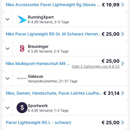
€ 19,99
Nike Accessories Pacer Lightweight Rg Gloves Schwarz L Mann
RunningXpert
€ 4,95 Versand
,
3–5 Tage
€ 25,00
Nike Pacer Ligtweight RG Gr. M Schwarz Herren - Jetzt bei runningxpert.com!
Breuninger
€ 5,95 Versand
,
2–5 Tage
€ 25,00
Nike Multisport-Handschuh Mit Touchscreen-Funktion schwarz - SCHWARZ - 7,8,9
Oder 3 Zahlungen von € 8,33
Galaxus
Versandkostenfrei
,
21–31 Tage
€ 31,14
Nike, Damen, Handschuhe, Pacer Leichte Laufhandschuhe, Schwarz, (M)
Sportwerk
S
€ 4,95 Versand
,
1–2 Tage
€ 25,00
Pacer Lightweight RG L - schwarz