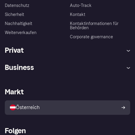
Datenschutz
Auto-Track
Sicherheit
Kontakt
Nachhaltigkeit
Kontaktinformationen für
Behörden
Weiterverkaufen
Corporate governance
Privat
Hilfe
Käuferschutzrichtlinien
Business
Einloggen
Beschwerden
Händlersupport
Entwicklerseite
Klarna App
Datenschutzeinstellungen
Händlerportal
Betriebsstatus
Markt
Shops entdecken
Dein Widerrufsrecht
Mit Klarna verkaufen
Plattformen und Partner
Österreich
Folgen