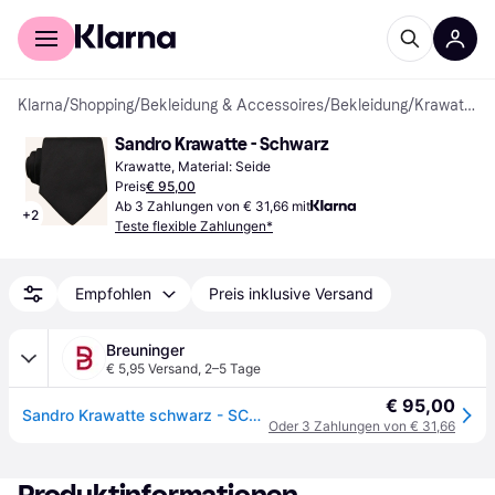
Für Shopper
Für Händler
Klarna
/
Shopping
/
Bekleidung & Accessoires
/
Bekleidung
/
Krawatten
Sandro Krawatte - Schwarz
Krawatte, Material: Seide
Preis
€ 95,00
Ab 3 Zahlungen von € 31,66 mit
+
2
Teste flexible Zahlungen*
Empfohlen
Preis inklusive Versand
Breuninger
€ 5,95 Versand
,
2–5 Tage
€ 95,00
Sandro Krawatte schwarz - SCHWARZ - one size
Oder 3 Zahlungen von € 31,66