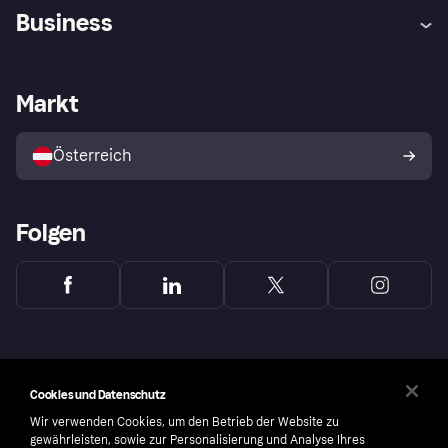
Hilfe
Käuferschutzrichtlinien
Business
Einloggen
Beschwerden
Händlersupport
Entwicklerseite
Klarna App
Datenschutzeinstellungen
Händlerportal
Betriebsstatus
Markt
Shops entdecken
Dein Widerrufsrecht
Mit Klarna verkaufen
Plattformen und Partner
Österreich
Folgen
Cookies und Datenschutz
Wir verwenden Cookies, um den Betrieb der Website zu
gewährleisten, sowie zur Personalisierung und Analyse Ihres