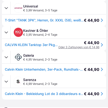
Universal
€ 3,99 Versand
,
3–5 Tage
€ 44,90
T-Shirt "TANK 3PK", Herren, Gr. XXXL (58), weiß (weiß, weiß, weiß), Jersey, Obermaterial: 57% Baumwolle, 38% Polyester, 5% Elasthan, CALVIN KLEIN UNDERWEAR, unifarben, Basic, regular fit hüftlang, Rundhals, Shirts T-Shirt, mit Logo am Saum
Kastner & Öhler
€ 3,95 Versand
,
2–4 Tage
€ 44,90
CALVIN KLEIN Tanktop 3er Pkg. white weiss | M
Oder 3 Zahlungen von € 14,96
Galeria
€ 4,95 Versand
,
2–3 Tage
€ 44,90
Calvin Klein Unterhemden, 3er-Pack, Rundhals-Ausschnitt, für Herren, weiß, M
Sarenza
€ 4,99 Versand
,
2–3 Tage
€ 44,90
Calvin Klein - Bekleidung Lot de 3 débardeurs en coton LV00NB4184 - Weiß - Größe M