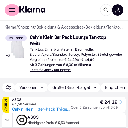
Für Shopper
Für Händler
Klarna
/
Shopping
/
Bekleidung & Accessoires
/
Bekleidung
/
Tanktops
Calvin Klein 3er Pack Lounge Tanktop - 
Im Trend
Weiß
Tanktop, Einfarbig, Material: Baumwolle, 
Elastan/Lycra/Spandex, Jersey, Polyester, Stretchgewebe
+
2
Vergleiche Preise von
€ 24,29
bis
€ 44,90
Ab 3 Zahlungen von € 8,09 mit
Teste flexible Zahlungen*
Versionen
Größe (Small-Large)
Empfohlen
ASOS
ANZEIGE
€ 24,29
€ 5,50 Versand
Oder 3 Zahlungen von € 8,09
Calvin Klein – 3er-Pack Trägershirts in Weiß mit hohem Baumwollanteil
ASOS
·
Niedrigster Preis
€ 5,50 Versand