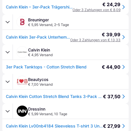
€ 24,29
Calvin Klein – 3er-Pack Trägershirts in Weiß mit hohem Baumwollanteil
Oder 3 Zahlungen von € 8,09
Breuninger
€ 5,95 Versand
,
2–5 Tage
€ 39,99
Calvin Klein 3er-Pack Unterhemden Cotton Stretch Blend weiss - WEISS - 48,50,52,54
Oder 3 Zahlungen von € 13,33
Calvin Klein
€ 4,95 Versand
€ 44,90
3er Pack Tanktops - Cotton Stretch Blend
Beautycos
€ 7,00 Versand
€ 37,50
Calvin Klein Cotton Stretch Blend Tanks 3-Pack Str. XXXL
DressInn
€ 5,99 Versand
,
10 Tage
€ 27,99
Calvin Klein Lv00nb4184 Sleeveless T-shirt 3 Units Weiß L Mann