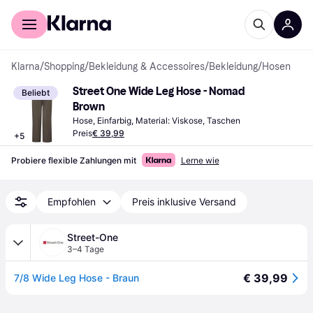
Für Shopper
Für Händler
Klarna
/
Shopping
/
Bekleidung & Accessoires
/
Bekleidung
/
Hosen
Street One Wide Leg Hose - Nomad 
Beliebt
Brown
Hose, Einfarbig, Material: Viskose, Taschen
Preis
€ 39,99
+
5
Probiere flexible Zahlungen mit
Lerne wie
Empfohlen
Preis inklusive Versand
Street-One
3–4 Tage
€ 39,99
7/8 Wide Leg Hose - Braun