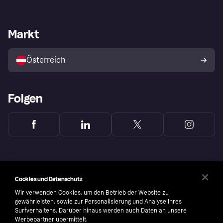
Einloggen
Beschwerden
Händlersupport
Entwicklerseite
Klarna App
Datenschutzeinstellungen
Händlerportal
Betriebsstatus
Markt
Shops entdecken
Dein Widerrufsrecht
Mit Klarna verkaufen
Plattformen und Partner
Österreich
Folgen
Cookies und Datenschutz
Wir verwenden Cookies, um den Betrieb der Website zu
gewährleisten, sowie zur Personalisierung und Analyse Ihres
Surfverhaltens. Darüber hinaus werden auch Daten an unsere
Werbepartner übermittelt.