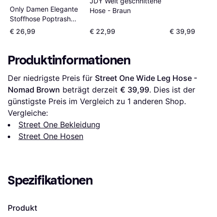
JDY Weit geschnittene
Only Damen Elegante
Hose - Braun
Stoffhose Poptrash
Paperback Stretch
€ 26,99
€ 22,99
€ 39,99
Pants Business
Trousers
Produktinformationen
ONLPOPTRASH NEU
Der niedrigste Preis für 
Street One Wide Leg Hose - 
Nomad Brown
 beträgt derzeit 
€ 39,99
. Dies ist der 
günstigste Preis im Vergleich zu 1 anderen Shop.
Vergleiche:
Street One Bekleidung
Street One Hosen
Spezifikationen
Produkt