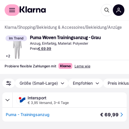
Für Shopper
Für Händler
Klarna
/
Shopping
/
Bekleidung & Accessoires
/
Bekleidung
/
Anzüge
Puma Woven Trainingsanzug - Grau
Im Trend
Anzug, Einfarbig, Material: Polyester
Preis
€ 69,99
+
2
Probiere flexible Zahlungen mit
Lerne wie
Größe (Small-Large)
Empfohlen
Preis inklu
Intersport
€ 3,95 Versand
,
3–4 Tage
€ 69,99
Puma - Trainingsanzug