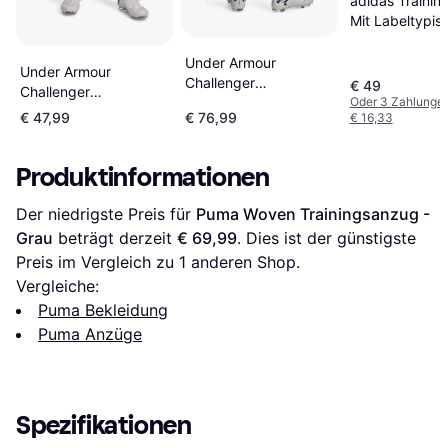
adidas Traini
Mit Labeltypis
Streifen - Oliv
Under Armour
Under Armour
Challenger
€ 49
Challenger
ProTrainingsanzug
Oder 3 Zahlunge
Trainingsanzug Herren
€ 47,99
€ 76,99
€ 16,33
Herren -
Castlerock - Weiß
Schwarz/Weiß
Produktinformationen
Der niedrigste Preis für 
Puma Woven Trainingsanzug - 
Grau
 beträgt derzeit 
€ 69,99
. Dies ist der günstigste 
Preis im Vergleich zu 1 anderen Shop.
Vergleiche:
Puma Bekleidung
Puma Anzüge
Spezifikationen