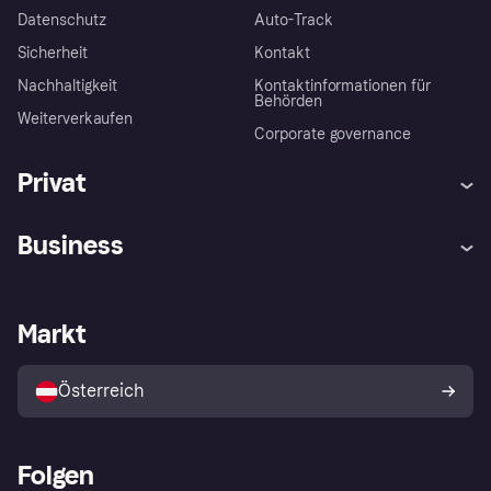
Datenschutz
Auto-Track
Sicherheit
Kontakt
Nachhaltigkeit
Kontaktinformationen für
Behörden
Weiterverkaufen
Corporate governance
Privat
Hilfe
Käuferschutzrichtlinien
Business
Einloggen
Beschwerden
Händlersupport
Entwicklerseite
Klarna App
Datenschutzeinstellungen
Händlerportal
Betriebsstatus
Markt
Shops entdecken
Dein Widerrufsrecht
Mit Klarna verkaufen
Plattformen und Partner
Österreich
Folgen