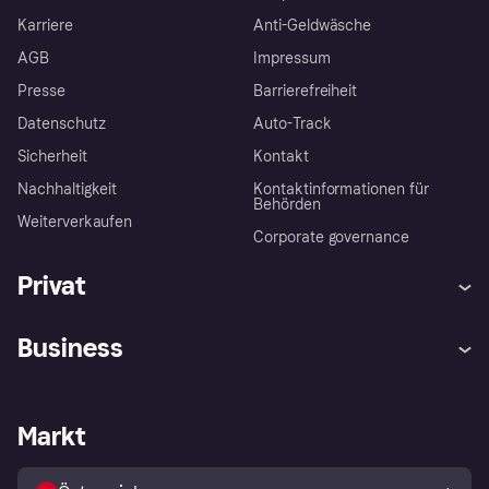
Karriere
Anti-Geldwäsche
AGB
Impressum
Presse
Barrierefreiheit
Datenschutz
Auto-Track
Sicherheit
Kontakt
Nachhaltigkeit
Kontaktinformationen für
Behörden
Weiterverkaufen
Corporate governance
Privat
Hilfe
Käuferschutzrichtlinien
Business
Einloggen
Beschwerden
Händlersupport
Entwicklerseite
Klarna App
Datenschutzeinstellungen
Händlerportal
Betriebsstatus
Markt
Shops entdecken
Dein Widerrufsrecht
Mit Klarna verkaufen
Plattformen und Partner