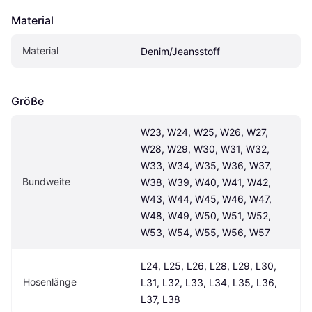
Material
Material
Denim/Jeansstoff
Größe
W23, W24, W25, W26, W27, 
W28, W29, W30, W31, W32, 
W33, W34, W35, W36, W37, 
Bundweite
W38, W39, W40, W41, W42, 
W43, W44, W45, W46, W47, 
W48, W49, W50, W51, W52, 
W53, W54, W55, W56, W57
L24, L25, L26, L28, L29, L30, 
Hosenlänge
L31, L32, L33, L34, L35, L36, 
L37, L38