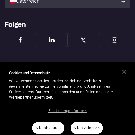
Österreich
Folgen
Cookies und Datenschutz
Wir verwenden Cookies, um den Betrieb der Website zu
gewährleisten, sowie zur Personalisierung und Analyse Ihres
Surfverhaltens. Darüber hinaus werden auch Daten an unsere
Werbepartner übermittelt.
Einstellungen ändern
Copyright © 2005-2026 Klarna Bank AB (publ). Headquarters: Stockholm, Sweden. All
rights reserved. Klarna Bank AB (publ). Sveavägen 46, 111 34 Stockholm. Organization
number: 556737-0431
Alle ablehnen
Alles zulassen
Cookies
Klarna.com