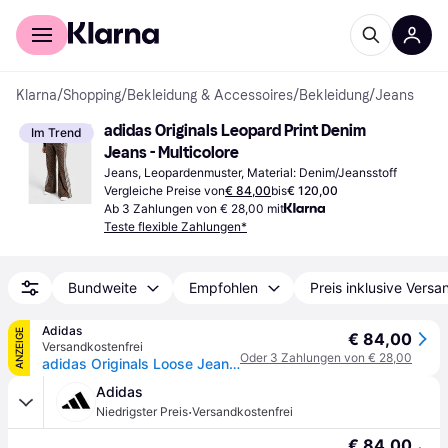
Für Shopper
Für Händler
Klarna
/
Shopping
/
Bekleidung & Accessoires
/
Bekleidung
/
Jeans
adidas Originals Leopard Print Denim 
Im Trend
Jeans - Multicolore
Jeans, Leopardenmuster, Material: Denim/Jeansstoff
Vergleiche Preise von
€ 84,00
bis
€ 120,00
Ab 3 Zahlungen von € 28,00 mit
Teste flexible Zahlungen*
Bundweite
Empfohlen
Preis inklusive Versa
Adidas
ANZEIGE
€ 84,00
Versandkostenfrei
Oder 3 Zahlungen von € 28,00
adidas Originals Loose Jeanshose - Multicolor / Bronze Strata - 29"
Adidas
·
Niedrigster Preis
Versandkostenfrei
€ 84,00