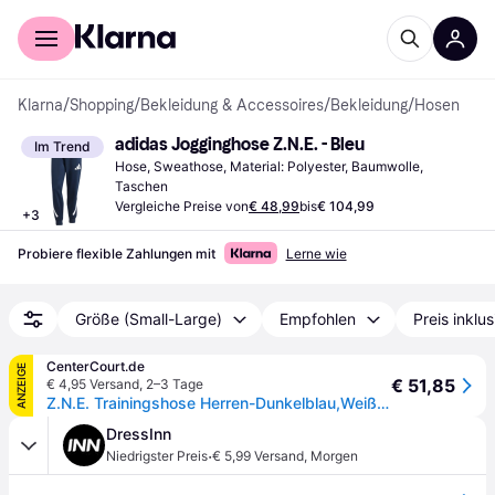
Für Shopper
Für Händler
Klarna
/
Shopping
/
Bekleidung & Accessoires
/
Bekleidung
/
Hosen
adidas Jogginghose Z.N.E. - Bleu
Im Trend
Hose, Sweathose, Material: Polyester, Baumwolle, 
Taschen
Vergleiche Preise von
€ 48,99
bis
€ 104,99
+
3
Probiere flexible Zahlungen mit
Lerne wie
Größe (Small-Large)
Empfohlen
Preis inklu
CenterCourt.de
ANZEIGE
€ 51,85
€ 4,95 Versand
,
2–3 Tage
Z.N.E. Trainingshose Herren-Dunkelblau,Weiß - dunkelblau - XL
DressInn
·
Niedrigster Preis
€ 5,99 Versand
,
Morgen