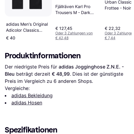
Urban Classics
Fjällräven Karl Pro
Frottee - Noir
Trousers M - Dark
Navy
adidas Men's Original
€ 127,45
€ 22,32
Adicolor Classics
Oder 3 Zahlungen von
Oder 3 Zahlunge
Firebird Track Pants -
€ 40
€ 42,48
€ 7,44
Black/White
Produktinformationen
Der niedrigste Preis für 
adidas Jogginghose Z.N.E. - 
Bleu
 beträgt derzeit 
€ 48,99
. Dies ist der günstigste 
Preis im Vergleich zu 
6
 anderen Shops.
Vergleiche:
adidas Bekleidung
adidas Hosen
Spezifikationen