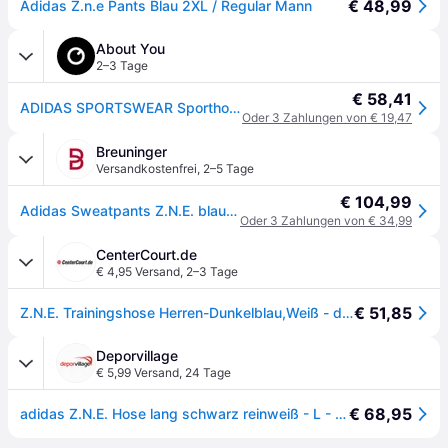
€ 48,99
Adidas Z.n.e Pants Blau 2XL / Regular Mann
About You
2–3 Tage
€ 58,41
ADIDAS SPORTSWEAR Sporthose 'Z.N.E.' dunkelblau / weiß
Oder 3 Zahlungen von € 19,47
Breuninger
Versandkostenfrei
,
2–5 Tage
€ 104,99
Adidas Sweatpants Z.N.E. blau - DUNKELBLAU - 48,50,52,54,56
Oder 3 Zahlungen von € 34,99
CenterCourt.de
€ 4,95 Versand
,
2–3 Tage
€ 51,85
Z.N.E. Trainingshose Herren-Dunkelblau,Weiß - dunkelblau - M
Deporvillage
€ 5,99 Versand
,
24 Tage
€ 68,95
adidas Z.N.E. Hose lang schwarz reinweiß - L - Black