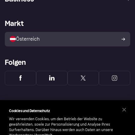
Einloggen
Beschwerden
Händlersupport
Entwicklerseite
Klarna App
Datenschutzeinstellungen
Händlerportal
Betriebsstatus
Markt
Shops entdecken
Dein Widerrufsrecht
Mit Klarna verkaufen
Plattformen und Partner
Österreich
Folgen
Cookies und Datenschutz
Wir verwenden Cookies, um den Betrieb der Website zu
gewährleisten, sowie zur Personalisierung und Analyse Ihres
Surfverhaltens. Darüber hinaus werden auch Daten an unsere