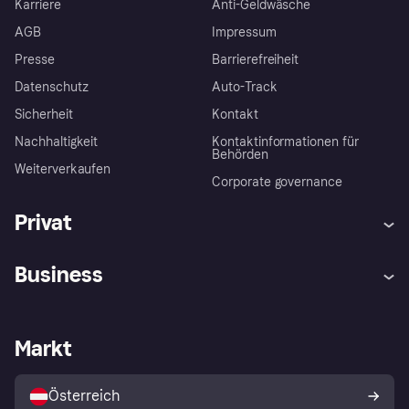
Karriere
Anti-Geldwäsche
AGB
Impressum
Presse
Barrierefreiheit
Datenschutz
Auto-Track
Sicherheit
Kontakt
Nachhaltigkeit
Kontaktinformationen für
Behörden
Weiterverkaufen
Corporate governance
Privat
Hilfe
Käuferschutzrichtlinien
Business
Einloggen
Beschwerden
Händlersupport
Entwicklerseite
Klarna App
Datenschutzeinstellungen
Händlerportal
Betriebsstatus
Markt
Shops entdecken
Dein Widerrufsrecht
Mit Klarna verkaufen
Plattformen und Partner
Österreich