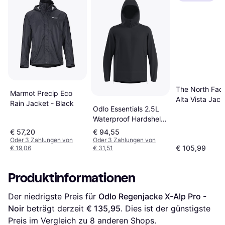
The North Fac
Marmot Precip Eco
Alta Vista Jack
Rain Jacket - Black
Odlo Essentials 2.5L
TNF Black
Waterproof Hardshell
Jacket - Black
€ 57,20
€ 94,55
Oder 3 Zahlungen von
Oder 3 Zahlungen von
€ 105,99
€ 19,06
€ 31,51
Produktinformationen
Der niedrigste Preis für 
Odlo Regenjacke X-Alp Pro - 
Noir
 beträgt derzeit 
€ 135,95
. Dies ist der günstigste 
Preis im Vergleich zu 
8
 anderen Shops.