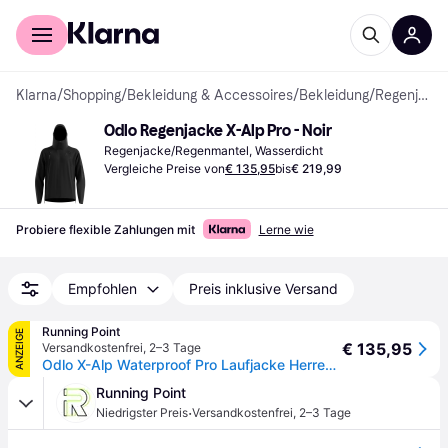
Für Shopper
Für Händler
Klarna
/
Shopping
/
Bekleidung & Accessoires
/
Bekleidung
/
Regenjacken & Regenmäntel
Odlo Regenjacke X-Alp Pro - Noir
Regenjacke/Regenmantel, Wasserdicht
Vergleiche Preise von
€ 135,95
bis
€ 219,99
Probiere flexible Zahlungen mit
Lerne wie
Empfohlen
Preis inklusive Versand
Running Point
ANZEIGE
€ 135,95
Versandkostenfrei
,
2–3 Tage
Odlo X-Alp Waterproof Pro Laufjacke Herren - schwarz, Größe S
Running Point
·
Niedrigster Preis
Versandkostenfrei
,
2–3 Tage