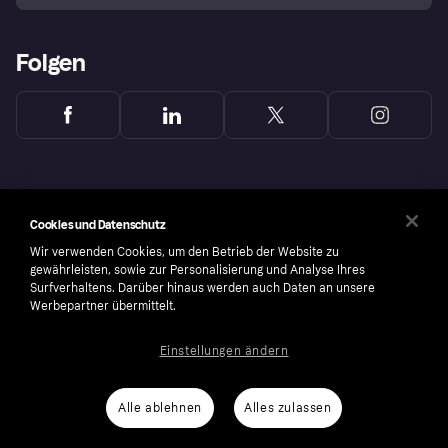
Folgen
Cookies und Datenschutz
Wir verwenden Cookies, um den Betrieb der Website zu
gewährleisten, sowie zur Personalisierung und Analyse Ihres
Surfverhaltens. Darüber hinaus werden auch Daten an unsere
Werbepartner übermittelt.
Einstellungen ändern
Copyright © 2005-2026 Klarna Bank AB (publ). Headquarters: Stockholm, Sweden. All
rights reserved. Klarna Bank AB (publ). Sveavägen 46, 111 34 Stockholm. Organization
number: 556737-0431
Alle ablehnen
Alles zulassen
Cookies
Klarna.com