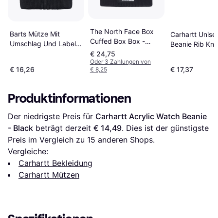
The North Face Box
Barts Mütze Mit
Carhartt Unise
Cuffed Box Box -
Umschlag Und Label-
Beanie Rib Knit
Black
Detail Kinabalu - Black
€ 24,75
Oder 3 Zahlungen von
€ 16,26
€ 17,37
€ 8,25
Produktinformationen
Der niedrigste Preis für 
Carhartt Acrylic Watch Beanie 
- Black
 beträgt derzeit 
€ 14,49
. Dies ist der günstigste 
Preis im Vergleich zu 
15
 anderen Shops.
Vergleiche:
Carhartt Bekleidung
Carhartt Mützen