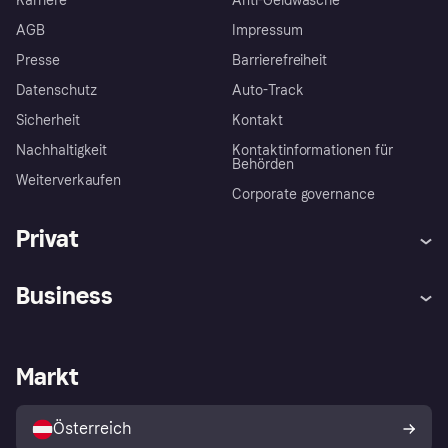
Karriere
Anti-Geldwäsche
AGB
Impressum
Presse
Barrierefreiheit
Datenschutz
Auto-Track
Sicherheit
Kontakt
Nachhaltigkeit
Kontaktinformationen für
Behörden
Weiterverkaufen
Corporate governance
Privat
Hilfe
Käuferschutzrichtlinien
Business
Einloggen
Beschwerden
Händlersupport
Entwicklerseite
Klarna App
Datenschutzeinstellungen
Händlerportal
Betriebsstatus
Markt
Shops entdecken
Dein Widerrufsrecht
Mit Klarna verkaufen
Plattformen und Partner
Österreich