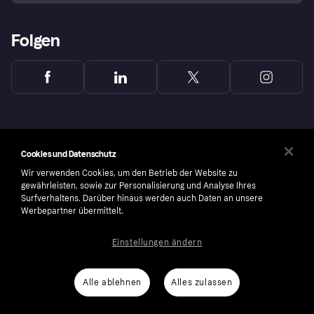
Folgen
Cookies und Datenschutz
Wir verwenden Cookies, um den Betrieb der Website zu
gewährleisten, sowie zur Personalisierung und Analyse Ihres
Surfverhaltens. Darüber hinaus werden auch Daten an unsere
Werbepartner übermittelt.
Einstellungen ändern
Copyright © 2005-2026 Klarna Bank AB (publ). Headquarters: Stockholm, Sweden. All
rights reserved. Klarna Bank AB (publ). Sveavägen 46, 111 34 Stockholm. Organization
number: 556737-0431
Alle ablehnen
Alles zulassen
Cookies
Klarna.com