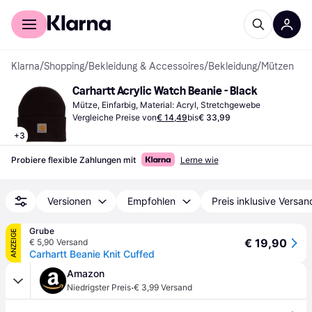
Für Shopper
Für Händler
Klarna
/
Shopping
/
Bekleidung & Accessoires
/
Bekleidung
/
Mützen
Carhartt Acrylic Watch Beanie - Black
Mütze, Einfarbig, Material: Acryl, Stretchgewebe
Vergleiche Preise von
€ 14,49
bis
€ 33,99
+
3
Probiere flexible Zahlungen mit
Lerne wie
Versionen
Empfohlen
Preis inklusive Versan
Grube
ANZEIGE
€ 19,90
€ 5,90 Versand
Carhartt Beanie Knit Cuffed
Amazon
·
Niedrigster Preis
€ 3,99 Versand