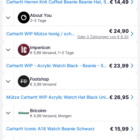
€ 14,49
Carhartt Herren Knit Cuffed Beanie Beanie Hat, Schwarz, Einheitsgröße
About You
2–3 Tage
€ 24,90
Carhartt WIP Mütze honig / schwarz / weiß
Oder 3 Zahlungen von € 8,30
Impericon
€ 5,99 Versand
,
1–3 Tage
€ 23,99
Carhartt WIP - Acrylic Watch Black - Beanie - Schwarz - Onesize - 100% Polyacryl
Footshop
€ 3,99 Versand
€ 26,95
Mütze Carhartt WIP Acrylic Watch Hat Black Universal
Bricoinn
€ 4,99 Versand
,
Morgen
€ 15,99
Carhartt Iconic A18 Watch Beanie Schwarz