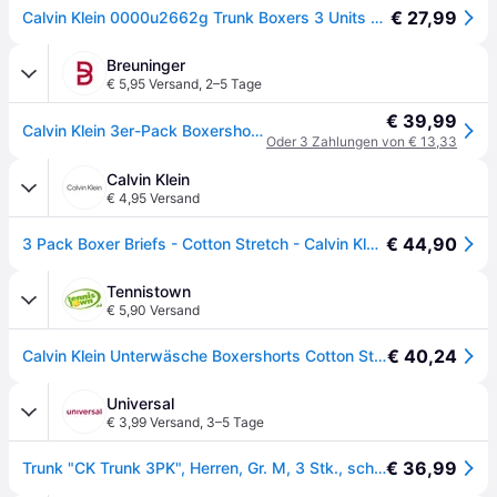
€ 27,99
Calvin Klein 0000u2662g Trunk Boxers 3 Units Schwarz XS Mann
Breuninger
€ 5,95 Versand
,
2–5 Tage
€ 39,99
Calvin Klein 3er-Pack Boxershorts Cotton Stretch schwarz - SCHWARZ - 48
Oder 3 Zahlungen von € 13,33
Calvin Klein
€ 4,95 Versand
€ 44,90
3 Pack Boxer Briefs - Cotton Stretch - Calvin Klein - Black - Men - L
Tennistown
€ 5,90 Versand
€ 40,24
Calvin Klein Unterwäsche Boxershorts Cotton Stretch Brief (Baumwolle) schwarz/schwarz Herren - 3 Stück
Universal
€ 3,99 Versand
,
3–5 Tage
€ 36,99
Trunk "CK Trunk 3PK", Herren, Gr. M, 3 Stk., schwarz, Obermaterial: 95% Baumwolle, 5% Elasthan, CALVIN KLEIN UNDERWEAR, Unterhosen Trunk, in uni schwarz mit Logoschriftzug, Topseller