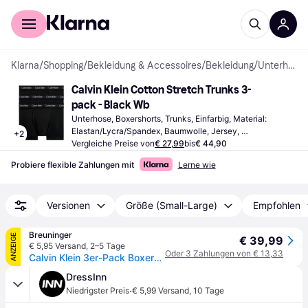
Für Shopper
Für Händler
Klarna
/
Shopping
/
Bekleidung & Accessoires
/
Bekleidung
/
Unterhosen
Calvin Klein Cotton Stretch Trunks 3-
pack - Black Wb
Unterhose, Boxershorts, Trunks, Einfarbig, Material: 
Elastan/Lycra/Spandex, Baumwolle, Jersey, 
+
2
Stretchgewebe
Vergleiche Preise von
€ 27,99
bis
€ 44,90
Probiere flexible Zahlungen mit
Lerne wie
Versionen
Größe (Small-Large)
Empfohlen
Breuninger
ANZEIGE
€ 39,99
€ 5,95 Versand
,
2–5 Tage
Oder 3 Zahlungen von € 13,33
Calvin Klein 3er-Pack Boxershorts Cotton Stretch schwarz - SCHWARZ - 48
DressInn
·
Niedrigster Preis
€ 5,99 Versand
,
10 Tage