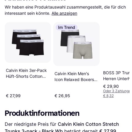
Wir haben eine Produktauswahl zusammengestellt, die für dich 
interessant sein könnte.
Alle anzeigen
Im Trend
Calvin Klein 3er-Pack
BOSS 3P Trun
Calvin Klein Men's
Hüft-Shorts Cotton
Herren Unterh
Icon Relaxed Boxers
Stretch
Schwarz - Bla
3-pack - Grey
€ 29,90
Heather/White/Black
Oder 3 Zahlunge
€ 27,99
€ 26,95
€ 8,32
Produktinformationen
Der niedrigste Preis für 
Calvin Klein Cotton Stretch 
Trunks 3-pack - Black Wb
 beträgt derzeit 
€ 27,99
. 