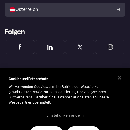
Mit Klarna verkaufen
Plattformen und Partner
Österreich
Folgen
Cookies und Datenschutz
Wir verwenden Cookies, um den Betrieb der Website zu
gewährleisten, sowie zur Personalisierung und Analyse Ihres
Surfverhaltens. Darüber hinaus werden auch Daten an unsere
Werbepartner übermittelt.
Einstellungen ändern
Copyright © 2005-2026 Klarna Bank AB (publ). Headquarters: Stockholm, Sweden. All
rights reserved. Klarna Bank AB (publ). Sveavägen 46, 111 34 Stockholm. Organization
number: 556737-0431