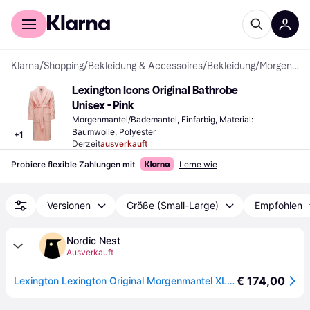
Für Shopper
Für Händler
Klarna
/
Shopping
/
Bekleidung & Accessoires
/
Bekleidung
/
Morgenmäntel & Bademäntel
Lexington Icons Original Bathrobe 
Unisex - Pink
Morgenmantel/Bademantel, Einfarbig, Material: 
Baumwolle, Polyester
+
1
Derzeit
ausverkauft
Probiere flexible Zahlungen mit
Lerne wie
Versionen
Größe (Small-Large)
Empfohlen
Nordic Nest
Ausverkauft
€ 174,00
Lexington Lexington Original Morgenmantel XL Pink