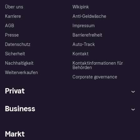
Über uns
Wikipink
Karriere
Anti-Geldwäsche
AGB
Impressum
Presse
Barrierefreiheit
Datenschutz
Auto-Track
Sicherheit
Kontakt
Nachhaltigkeit
Kontaktinformationen für
Behörden
Weiterverkaufen
Corporate governance
Privat
Hilfe
Käuferschutzrichtlinien
Business
Einloggen
Beschwerden
Händlersupport
Entwicklerseite
Klarna App
Datenschutzeinstellungen
Händlerportal
Betriebsstatus
Markt
Shops entdecken
Dein Widerrufsrecht