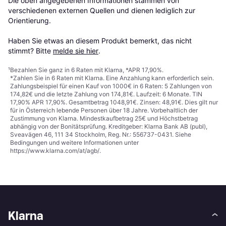
Die oben angegebenen Informationen stammen von 
verschiedenen externen Quellen und dienen lediglich zur 
Orientierung.

Haben Sie etwas an diesem Produkt bemerkt, das nicht 
stimmt? Bitte 
melde sie hier
.
¹
Bezahlen Sie ganz in 6 Raten mit Klarna, *APR 17,90%.
*Zahlen Sie in 6 Raten mit Klarna. Eine Anzahlung kann erforderlich sein.
Zahlungsbeispiel für einen Kauf von 1000€ in 6 Raten: 5 Zahlungen von
174,82€ und die letzte Zahlung von 174,81€. Laufzeit: 6 Monate. TIN
17,90% APR 17,90%. Gesamtbetrag 1048,91€. Zinsen: 48,91€. Dies gilt nur
für in Österreich lebende Personen über 18 Jahre. Vorbehaltlich der
Zustimmung von Klarna. Mindestkaufbetrag 25€ und Höchstbetrag
abhängig von der Bonitätsprüfung. Kreditgeber: Klarna Bank AB (publ),
Sveavägen 46, 111 34 Stockholm, Reg. Nr.: 556737-0431. Siehe
Bedingungen und weitere Informationen unter
https://www.klarna.com/at/agb/
.
Klarna