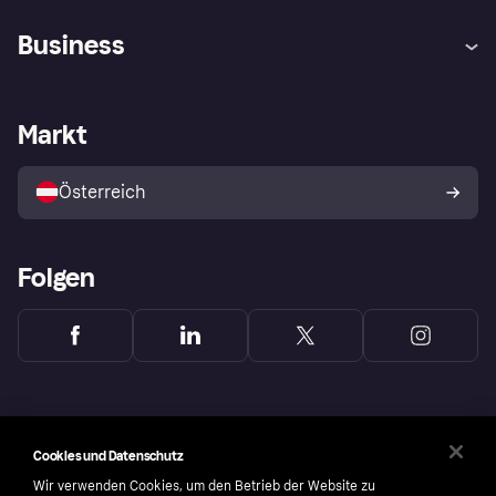
Hilfe
Käuferschutzrichtlinien
Business
Einloggen
Beschwerden
Händlersupport
Entwicklerseite
Klarna App
Datenschutzeinstellungen
Händlerportal
Betriebsstatus
Markt
Shops entdecken
Dein Widerrufsrecht
Mit Klarna verkaufen
Plattformen und Partner
Österreich
Folgen
Cookies und Datenschutz
Wir verwenden Cookies, um den Betrieb der Website zu