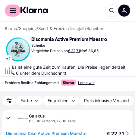
Für Shopper
Für Händler
Klarna
/
Shopping
/
Sport & Freizeit
/
Discgolf
/
Scheiben
Discmania Active Premium Maestro
Scheibe
Vergleiche Preise von
€ 22,71
bis
€ 36,85
+
2
Es ist eine gute Zeit zum Kaufen! Die Preise liegen derzeit 
€ 6
 unter dem Durchschnitt.
Probiere flexible Zahlungen mit
Lerne wie
Farbe
Empfohlen
Preis inklusive Versand
Galaxus
€ 3,00 Versand
,
12–16 Tage
€ 22,71
Discmania Disc Active Premium Maestro