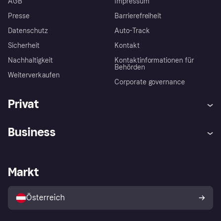
AGB
Impressum
Presse
Barrierefreiheit
Datenschutz
Auto-Track
Sicherheit
Kontakt
Nachhaltigkeit
Kontaktinformationen für
Behörden
Weiterverkaufen
Corporate governance
Privat
Hilfe
Käuferschutzrichtlinien
Business
Einloggen
Beschwerden
Händlersupport
Entwicklerseite
Klarna App
Datenschutzeinstellungen
Händlerportal
Betriebsstatus
Markt
Shops entdecken
Dein Widerrufsrecht
Mit Klarna verkaufen
Plattformen und Partner
Österreich