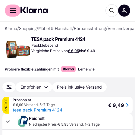
Für Shopper
Für Händler
Klarna
/
Shopping
/
Möbel & Haushalt
/
Büroausstattung
/
Versandverpa
TESA pack Premium 4124
Packklebeband
Vergleiche Preise von
€ 6,95
bis
€ 9,49
Probiere flexible Zahlungen mit
Lerne wie
Empfohlen
Preis inklusive Versand
Proshop.at
ANZEIGE
€ 9,49
€ 6,99 Versand
,
5–7 Tage
tesa pack Premium 4124
Reichelt
·
Niedrigster Preis
€ 5,95 Versand
,
1–2 Tage