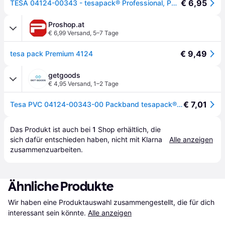
€ 6,95
TESA 04124-00343 - tesapack® Professional, PVC, 66 m x 50 mm, braun
Proshop.at
€ 6,99 Versand
,
5–7 Tage
€ 9,49
tesa pack Premium 4124
getgoods
€ 4,95 Versand
,
1–2 Tage
€ 7,01
Tesa PVC 04124-00343-00 Packband tesapack® 4124 Chamois (L x B) 66 m x 50 mm 1 St.
Das Produkt ist auch bei 
1
Shop
 erhältlich, die 
sich dafür entschieden haben, nicht mit Klarna 
Alle anzeigen
zusammenzuarbeiten.
Ähnliche Produkte
Wir haben eine Produktauswahl zusammengestellt, die für dich 
interessant sein könnte.
Alle anzeigen