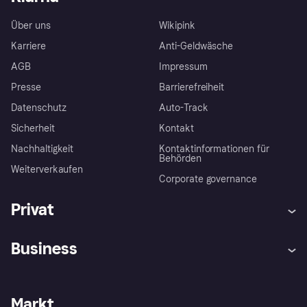
Über uns
Wikipink
Karriere
Anti-Geldwäsche
AGB
Impressum
Presse
Barrierefreiheit
Datenschutz
Auto-Track
Sicherheit
Kontakt
Nachhaltigkeit
Kontaktinformationen für
Behörden
Weiterverkaufen
Corporate governance
Privat
Hilfe
Käuferschutzrichtlinien
Business
Einloggen
Beschwerden
Händlersupport
Entwicklerseite
Klarna App
Datenschutzeinstellungen
Händlerportal
Betriebsstatus
Markt
Shops entdecken
Dein Widerrufsrecht