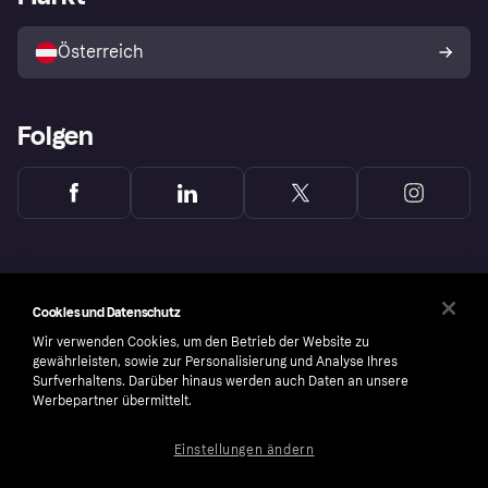
Mit Klarna verkaufen
Plattformen und Partner
Österreich
Folgen
Cookies und Datenschutz
Wir verwenden Cookies, um den Betrieb der Website zu
gewährleisten, sowie zur Personalisierung und Analyse Ihres
Surfverhaltens. Darüber hinaus werden auch Daten an unsere
Werbepartner übermittelt.
Einstellungen ändern
Copyright © 2005-2026 Klarna Bank AB (publ). Headquarters: Stockholm, Sweden. All
rights reserved. Klarna Bank AB (publ). Sveavägen 46, 111 34 Stockholm. Organization