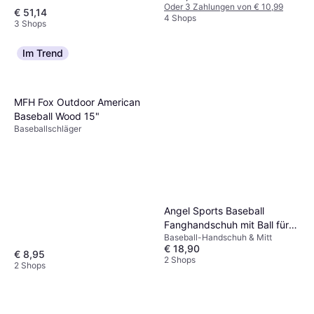
Oder 3 Zahlungen von € 10,99
€ 51,14
4 Shops
3 Shops
Im Trend
MFH Fox Outdoor American
Baseball Wood 15"
Baseballschläger
Angel Sports Baseball
Fanghandschuh mit Ball für
Baseball-Handschuh & Mitt
Kinder
€ 18,90
€ 8,95
2 Shops
2 Shops