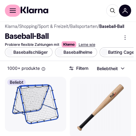
Für Shopper
Für Händler
Klarna
/
Shopping
/
Sport & Freizeit
/
Ballsportarten
/
Baseball-Ball
Baseball-Ball
Probiere flexible Zahlungen mit
Lerne wie
Baseballschläger
Baseballhelme
Batting Cage
1000+ produkte
Filtern
Beliebtheit
Beliebt