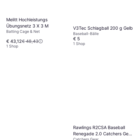
Melitt Hochleistungs
Übungsnetz 3 X 3 M
V3Tec Schlagball 200 g Gelb
Batting Cage & Net
Baseball-Bälle
€ 5
€ 43,12
€ 48,43
1 Shop
1 Shop
Rawlings R2CSA Baseball
Renegade 2.0 Catchers Gear
Catchers Gear
Set