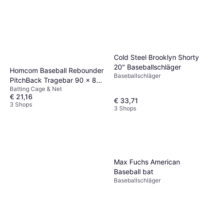
Cold Steel Brooklyn Shorty
20" Baseballschläger
Homcom Baseball Rebounder
Baseballschläger
PitchBack Tragebar 90 x 80
Batting Cage & Net
cm
€ 21,16
€ 33,71
3 Shops
3 Shops
Max Fuchs American
Baseball bat
Baseballschläger