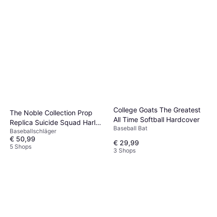
College Goats The Greatest
The Noble Collection Prop
All Time Softball Hardcover
Replica Suicide Squad Harley
Baseball Bat
Baseballschläger
Quinn Baseball Bat
€ 50,99
€ 29,99
5 Shops
3 Shops