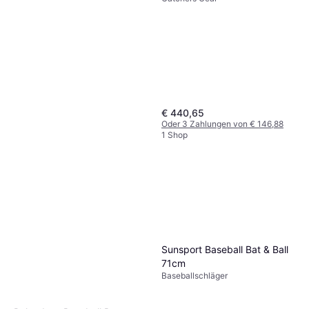
€ 440,65
Oder 3 Zahlungen von € 146,88
1 Shop
Ergonomie ohne Grenzen
Souviner Baseballschläger
Baseballschläger
Sportspielzeug Grün
€ 4,57
1 Shop
Sunsport Baseball Bat & Ball
71cm
Baseballschläger