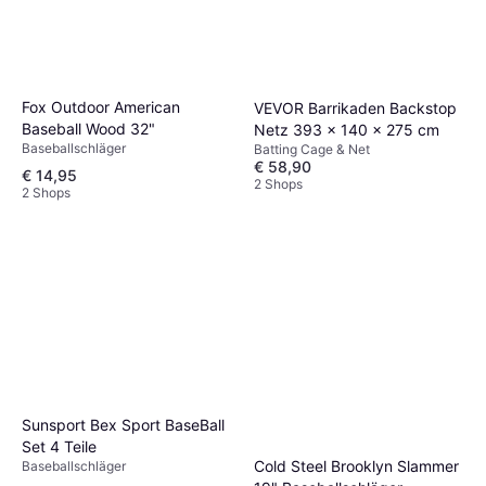
Fox Outdoor American
VEVOR Barrikaden Backstop
Baseball Wood 32"
Netz 393 x 140 x 275 cm
Baseballschläger
Batting Cage & Net
€ 58,90
€ 14,95
2 Shops
2 Shops
Cole & Mason King Pepper
Baseball Bat
Baseballschläger
€ 40,93
3 Shops
Sunsport Bex Sport BaseBall
Set 4 Teile
Cold Steel Brooklyn Slammer
Baseballschläger