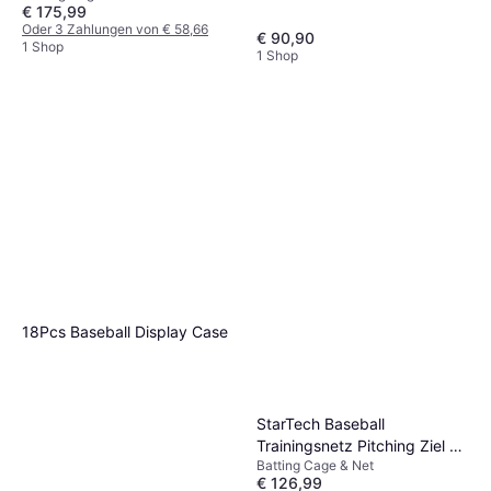
€ 175,99
Oder 3 Zahlungen von € 58,66
€ 90,90
1 Shop
1 Shop
18Pcs Baseball Display Case
StarTech Baseball
Trainingsnetz Pitching Ziel 4
Batting Cage & Net
Stufen
€ 126,99