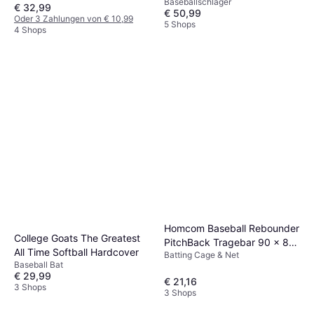
Baseballschläger
Quinn Baseball Bat
€ 32,99
€ 50,99
Oder 3 Zahlungen von € 10,99
5 Shops
4 Shops
Homcom Baseball Rebounder
College Goats The Greatest
PitchBack Tragebar 90 x 80
All Time Softball Hardcover
Batting Cage & Net
cm
Baseball Bat
€ 29,99
€ 21,16
3 Shops
3 Shops