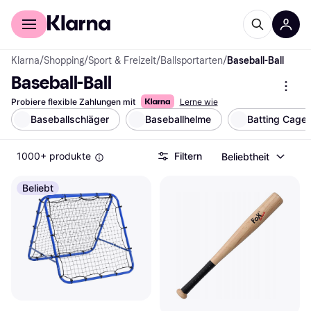
Für Shopper
Für Händler
Klarna
/
Shopping
/
Sport & Freizeit
/
Ballsportarten
/
Baseball-Ball
Baseball-Ball
Probiere flexible Zahlungen mit
Lerne wie
Baseballschläger
Baseballhelme
Batting Cage
1000+ produkte
Filtern
Beliebtheit
Beliebt