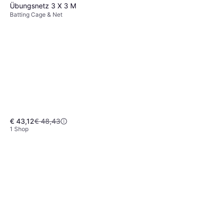
Übungsnetz 3 X 3 M
Batting Cage & Net
€ 43,12
€ 48,43
1 Shop
Ergonomie ohne Grenzen
Souviner Baseballschläger
Baseballschläger
Sportspielzeug Grün
€ 4,57
1 Shop