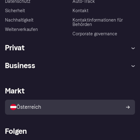
Datenschutz
Auto-Track
Sicherheit
Kontakt
Nachhaltigkeit
Kontaktinformationen für
Behörden
Weiterverkaufen
Corporate governance
Privat
Hilfe
Käuferschutzrichtlinien
Business
Einloggen
Beschwerden
Händlersupport
Entwicklerseite
Klarna App
Datenschutzeinstellungen
Händlerportal
Betriebsstatus
Markt
Shops entdecken
Dein Widerrufsrecht
Mit Klarna verkaufen
Plattformen und Partner
Österreich
Folgen