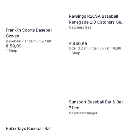
Rawlings R2CSA Baseball
Renegade 2.0 Catchers Gear
Catchers Gear
Set
Franklin Sports Baseball
Gloves
Baseball-Handschuh & Mitt
€ 440,65
€ 59,99
Oder 3 Zahlungen von € 146,88
1 Shop
1 Shop
Sunsport Baseball Bat & Ball
71cm
Baseballschläger
Relaxdays Baseball Bat