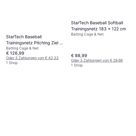
StarTech Baseball Softball
Trainingsnetz 183 x 122 cm
Batting Cage & Net
StarTech Baseball
Trainingsnetz Pitching Ziel 4
Batting Cage & Net
Stufen
€ 126,99
€ 88,99
Oder 3 Zahlungen von € 42,33
Oder 3 Zahlungen von € 29,66
1 Shop
1 Shop