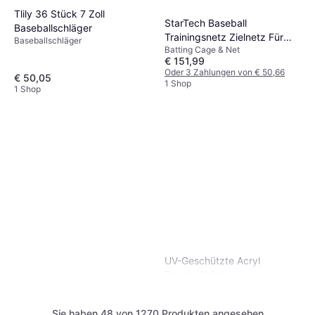
Tlily 36 Stück 7 Zoll
StarTech Baseball
Baseballschläger
Trainingsnetz Zielnetz Für
Baseballschläger
Batting Cage & Net
Würfe
€ 151,99
Oder 3 Zahlungen von € 50,66
€ 50,05
1 Shop
1 Shop
UV-Geschützte Acryl
Baseball Vitrine
Sie haben 48 von 1270 Produkten angesehen