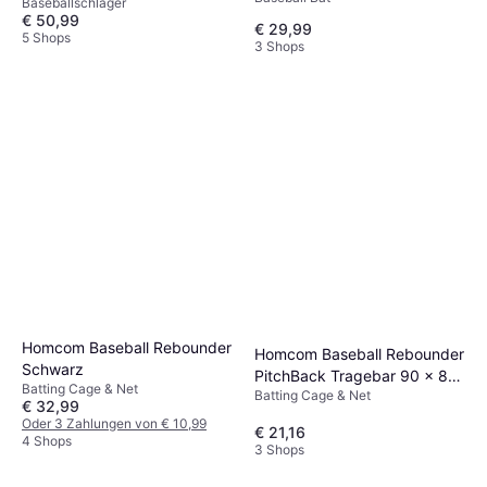
Baseballschläger
Quinn Baseball Bat
€ 50,99
€ 29,99
5 Shops
3 Shops
Homcom Baseball Rebounder
Homcom Baseball Rebounder
Schwarz
PitchBack Tragebar 90 x 80
Batting Cage & Net
Batting Cage & Net
cm
€ 32,99
Oder 3 Zahlungen von € 10,99
€ 21,16
4 Shops
3 Shops