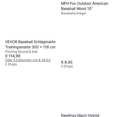
MFH Fox Outdoor American
Baseball Wood 15"
Baseballschläger
VEVOR Baseball Schlagmatte
Trainingsmatte 300 x 116 cm
Pitching Mound & Mat
€ 114,99
Oder 3 Zahlungen von € 38,33
€ 8,95
2 Shops
2 Shops
Cole & Mason King Pepper
Baseball Bat
Baseballschläger
€ 40,93
3 Shops
Rawlings Mach Hybrid