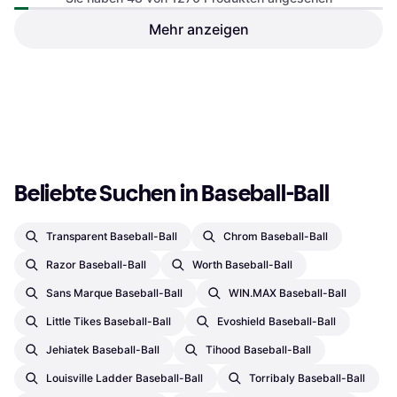
Mehr anzeigen
StarTech Baseball
Trainingsnetz Pitching Trainer
Batting Cage & Net
Orange
€ 170,99
Oder 3 Zahlungen von € 56,99
€ 3,40
1 Shop
1 Shop
1
2
3
...
15
...
27
Beliebte Suchen in Baseball-Ball
Transparent Baseball-Ball
Chrom Baseball-Ball
Razor Baseball-Ball
Worth Baseball-Ball
Sans Marque Baseball-Ball
WIN.MAX Baseball-Ball
Little Tikes Baseball-Ball
Evoshield Baseball-Ball
Jehiatek Baseball-Ball
Tihood Baseball-Ball
Louisville Ladder Baseball-Ball
Torribaly Baseball-Ball