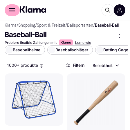
Für Shopper
Für Händler
Klarna
/
Shopping
/
Sport & Freizeit
/
Ballsportarten
/
Baseball-Ball
Baseball-Ball
Probiere flexible Zahlungen mit
Lerne wie
Baseballhelme
Baseballschläger
Batting Cage
1000+ produkte
Filtern
Beliebtheit