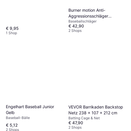
Burner motion Anti-
Aggressionsschläger
Baseballschläger
Gladiators Bats
€ 42,90
€ 9,95
2 Shops
1 Shop
Engelhart Baseball Junior
VEVOR Barrikaden Backstop
Gelb
Netz 238 x 107 x 212 cm
Baseball-Bälle
Batting Cage & Net
€ 47,90
€ 5,12
2 Shops
2 Shops