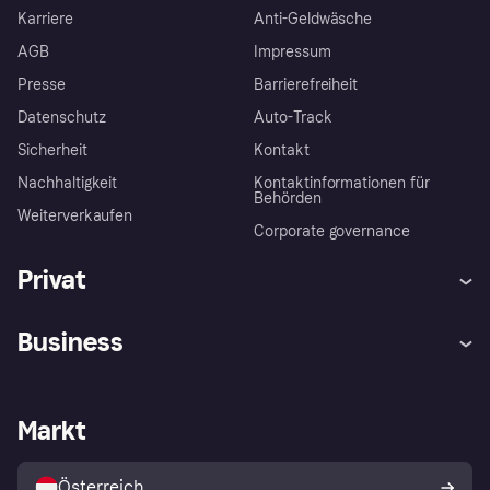
Karriere
Anti-Geldwäsche
AGB
Impressum
Presse
Barrierefreiheit
Datenschutz
Auto-Track
Sicherheit
Kontakt
Nachhaltigkeit
Kontaktinformationen für
Behörden
Weiterverkaufen
Corporate governance
Privat
Hilfe
Käuferschutzrichtlinien
Business
Einloggen
Beschwerden
Händlersupport
Entwicklerseite
Klarna App
Datenschutzeinstellungen
Händlerportal
Betriebsstatus
Markt
Shops entdecken
Dein Widerrufsrecht
Mit Klarna verkaufen
Plattformen und Partner
Österreich