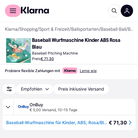
Für Shopper
Für Händler
Klarna
/
Shopping
/
Sport & Freizeit
/
Ballsportarten
/
Baseball-Ball
/
Baseball Pitching Machines
Baseball Wurfmaschine Kinder ABS Rosa 
Blau
Baseball Pitching Machine
Preis
€ 71,30
Probiere flexible Zahlungen mit
Lerne wie
Empfohlen
Preis inklusive Versand
OnBuy
€ 5,00 Versand
,
10–15 Tage
€ 71,30
Baseball-Wurfmaschine für Kinder, ABS, Rosa/Blau, Tretspielzeug