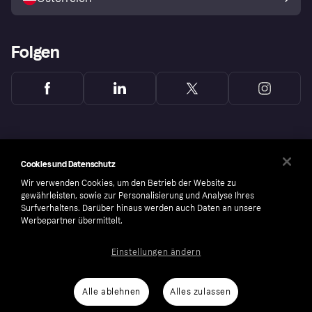
Folgen
Cookies und Datenschutz
Wir verwenden Cookies, um den Betrieb der Website zu
gewährleisten, sowie zur Personalisierung und Analyse Ihres
Surfverhaltens. Darüber hinaus werden auch Daten an unsere
Werbepartner übermittelt.
Einstellungen ändern
Copyright © 2005-2026 Klarna Bank AB (publ). Headquarters: Stockholm, Sweden. All
rights reserved. Klarna Bank AB (publ). Sveavägen 46, 111 34 Stockholm. Organization
number: 556737-0431
Alle ablehnen
Alles zulassen
Cookies
Klarna.com