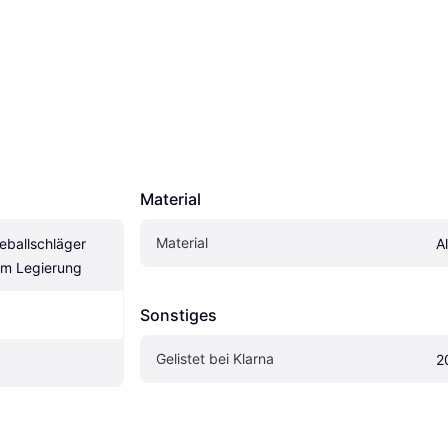
Material
Material
ballschläger 
A
um Legierung
Sonstiges
Gelistet bei Klarna
2