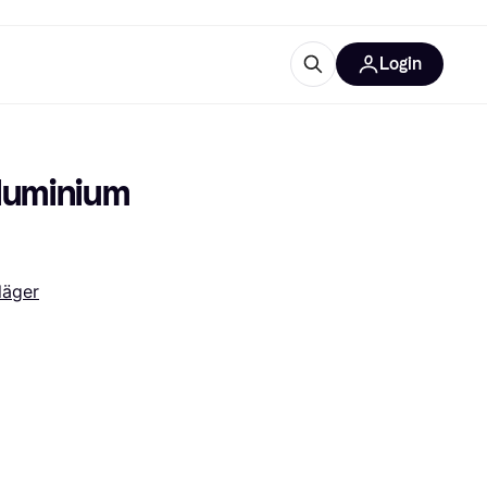
Login
Weitere Informationen
sstattung
M
Was ist Klarna?
luminium 
läger
tegorien