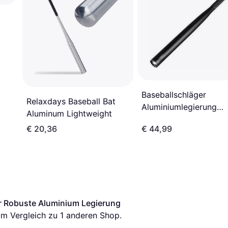
Baseballschläger
Relaxdays Baseball Bat
Aluminiumlegierung
Aluminum Lightweight
Unübertroffene
€ 20,36
€ 44,99
Haltbarkeit
r Robuste Aluminium Legierung
s im Vergleich zu 1 anderen Shop.