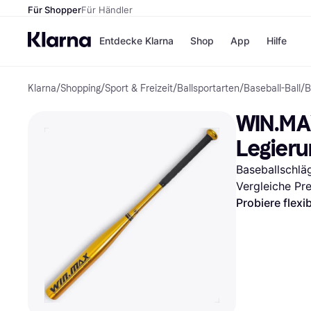
Für Shopper
Für Händler
Entdecke Klarna
Shop
App
Hilfe
Klarna
/
Shopping
/
Sport & Freizeit
/
Ballsportarten
/
Baseball-Ball
/
B
Zahlungsmethoden
Shops
Zahlungsmethoden
MediaM
WIN.MAX
Sofort bezahlen
H&M
Bezahle in 3
Temu
Legieru
Teilzahlungen
Kauflan
Bezahle in bis zu 30
Samsu
Baseballschlä
Tagen
Vergleiche Pr
Ratenzahlung
Probiere flexi
Alle Shops