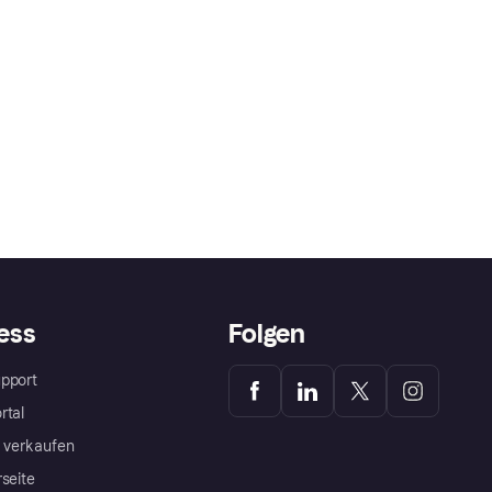
ess
Folgen
pport
rtal
a verkaufen
rseite