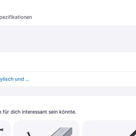
pezifikationen
Miraculous Ladybug Kinder Sweatshirt Pullover – Stylisch und Bequem
für dich interessant sein könnte.