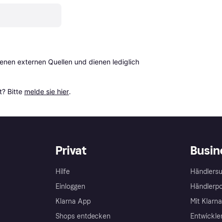
en externen Quellen und dienen lediglich 
? Bitte 
melde sie hier
.
Privat
Busin
Hilfe
Händlersu
Einloggen
Händlerpo
Klarna App
Mit Klarn
Shops entdecken
Entwickle