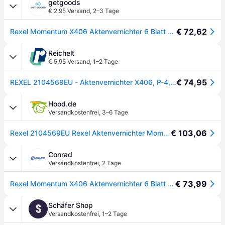
getgoods
€ 2,95 Versand
,
2–3 Tage
€ 72,62
Rexel Momentum X406 Aktenvernichter 6 Blatt Mikroschnitt 4 x 28 mm P-4 15 l Vernichtet auch Heftkla
Reichelt
€ 5,95 Versand
,
1–2 Tage
€ 74,95
REXEL 2104569EU - Aktenvernichter X406, P-4, 6 Blatt
Hood.de
Versandkostenfrei
,
3–6 Tage
€ 103,06
Rexel 2104569EU Rexel Aktenvernichter Momentum X406, Partikel 4 x 28 mm
Conrad
Versandkostenfrei
,
2 Tage
€ 73,99
Rexel Momentum X406 Aktenvernichter 6 Blatt Mikroschnitt 4 x 28 mm P-4 15 l - [Schwarz]
Schäfer Shop
S
Versandkostenfrei
,
1–2 Tage