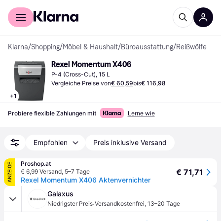
Für Shopper
Für Händler
Klarna
/
Shopping
/
Möbel & Haushalt
/
Büroausstattung
/
Reißwölfe
Rexel Momentum X406
P-4 (Cross-Cut), 15 L
Vergleiche Preise von
€ 60,59
bis
€ 116,98
+
1
Probiere flexible Zahlungen mit
Lerne wie
Empfohlen
Preis inklusive Versand
Proshop.at
ANZEIGE
€ 71,71
€ 6,99 Versand
,
5–7 Tage
Rexel Momentum X406 Aktenvernichter
Galaxus
·
Niedrigster Preis
Versandkostenfrei
,
13–20 Tage