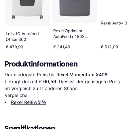
Rexel Auto+ 3
Rexel Optimum
Leitz IQ Autofeed
AutoFeed+ 150X
Office 300
Automatic Cross Cut
€ 479,99
€ 341,49
€ 512,09
Paper Shredder
Produktinformationen
Der niedrigste Preis für 
Rexel Momentum X406
beträgt derzeit 
€ 60,59
. Dies ist der günstigste Preis 
im Vergleich zu 
11
 anderen Shops.
Vergleiche:
Rexel Reißwölfe
Spezifikationen