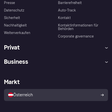
Presse
Barrierefreiheit
Datenschutz
Auto-Track
Sicherheit
Kontakt
Nachhaltigkeit
Kontaktinformationen für
Behörden
Weiterverkaufen
Corporate governance
Privat
Hilfe
Käuferschutzrichtlinien
Business
Einloggen
Beschwerden
Händlersupport
Entwicklerseite
Klarna App
Datenschutzeinstellungen
Händlerportal
Betriebsstatus
Markt
Shops entdecken
Dein Widerrufsrecht
Mit Klarna verkaufen
Plattformen und Partner
Österreich