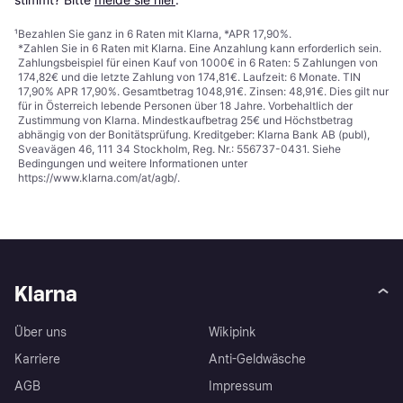
¹
Bezahlen Sie ganz in 6 Raten mit Klarna, *APR 17,90%.
*Zahlen Sie in 6 Raten mit Klarna. Eine Anzahlung kann erforderlich sein.
Zahlungsbeispiel für einen Kauf von 1000€ in 6 Raten: 5 Zahlungen von
174,82€ und die letzte Zahlung von 174,81€. Laufzeit: 6 Monate. TIN
17,90% APR 17,90%. Gesamtbetrag 1048,91€. Zinsen: 48,91€. Dies gilt nur
für in Österreich lebende Personen über 18 Jahre. Vorbehaltlich der
Zustimmung von Klarna. Mindestkaufbetrag 25€ und Höchstbetrag
abhängig von der Bonitätsprüfung. Kreditgeber: Klarna Bank AB (publ),
Sveavägen 46, 111 34 Stockholm, Reg. Nr.: 556737-0431. Siehe
Bedingungen und weitere Informationen unter
https://www.klarna.com/at/agb/
.
Klarna
Über uns
Wikipink
Karriere
Anti-Geldwäsche
AGB
Impressum