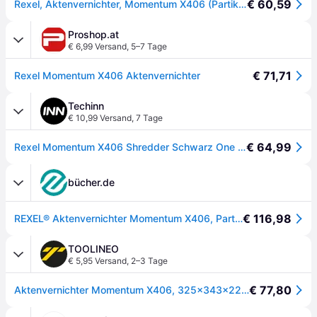
€ 60,59
Rexel, Aktenvernichter, Momentum X406 (Partikelschnitt)
Proshop.at
€ 6,99 Versand
,
5–7 Tage
€ 71,71
Rexel Momentum X406 Aktenvernichter
Techinn
€ 10,99 Versand
,
7 Tage
€ 64,99
Rexel Momentum X406 Shredder Schwarz One Size / EU Plug 220V
bücher.de
€ 116,98
REXEL® Aktenvernichter Momentum X406, Partikelschnitt 4 x 28 mm - Schwarz
TOOLINEO
€ 5,95 Versand
,
2–3 Tage
€ 77,80
Aktenvernichter Momentum X406, 325x343x229mm, schwarz-silber, 15l,