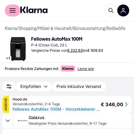
Für Shopper
Für Händler
Klarna
/
Shopping
/
Möbel & Haushalt
/
Büroausstattung
/
Reißwölfe
Fellowes AutoMax 100M
P-4 (Cross-Cut), 23 L
Vergleiche Preise von
€ 232,92
bis
€ 509,93
+
1
Probiere flexible Zahlungen mit
Lerne wie
Empfohlen
Preis inklusive Versand
Hood.de
ANZEIGE
€ 346,00
Versandkostenfrei
,
2–4 Tage
Fellowes AutoMax 100M - Vorzerkleinerer - Mini-Cut
Galaxus
·
Niedrigster Preis
Versandkostenfrei
,
9–17 Tage