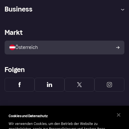
Hilfe
Käuferschutzrichtlinien
Business
Einloggen
Beschwerden
Händlersupport
Entwicklerseite
Klarna App
Datenschutzeinstellungen
Händlerportal
Betriebsstatus
Markt
Shops entdecken
Dein Widerrufsrecht
Mit Klarna verkaufen
Plattformen und Partner
Österreich
Folgen
Cookies und Datenschutz
Wir verwenden Cookies, um den Betrieb der Website zu