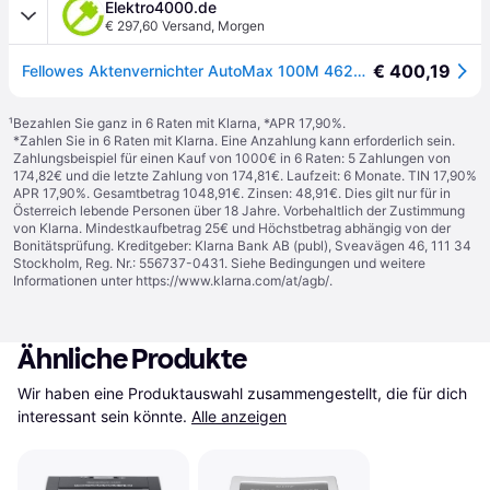
Elektro4000.de
€ 297,60 Versand
,
Morgen
€ 400,19
Fellowes Aktenvernichter AutoMax 100M 4629201 Partikel 4x10mm 760222800
¹
Bezahlen Sie ganz in 6 Raten mit Klarna, *APR 17,90%.
*Zahlen Sie in 6 Raten mit Klarna. Eine Anzahlung kann erforderlich sein.
Zahlungsbeispiel für einen Kauf von 1000€ in 6 Raten: 5 Zahlungen von
174,82€ und die letzte Zahlung von 174,81€. Laufzeit: 6 Monate. TIN 17,90%
APR 17,90%. Gesamtbetrag 1048,91€. Zinsen: 48,91€. Dies gilt nur für in
Österreich lebende Personen über 18 Jahre. Vorbehaltlich der Zustimmung
von Klarna. Mindestkaufbetrag 25€ und Höchstbetrag abhängig von der
Bonitätsprüfung. Kreditgeber: Klarna Bank AB (publ), Sveavägen 46, 111 34
Stockholm, Reg. Nr.: 556737-0431. Siehe Bedingungen und weitere
Informationen unter
https://www.klarna.com/at/agb/
.
Ähnliche Produkte
Wir haben eine Produktauswahl zusammengestellt, die für dich 
interessant sein könnte.
Alle anzeigen