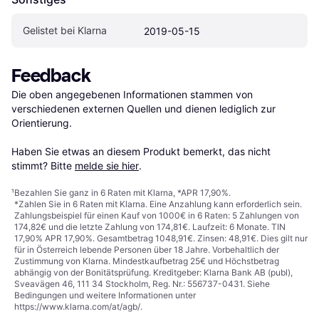
Gelistet bei Klarna
2019-05-15
Feedback
Die oben angegebenen Informationen stammen von 
verschiedenen externen Quellen und dienen lediglich zur 
Orientierung.

Haben Sie etwas an diesem Produkt bemerkt, das nicht 
stimmt? Bitte 
melde sie hier
.
¹
Bezahlen Sie ganz in 6 Raten mit Klarna, *APR 17,90%.
*Zahlen Sie in 6 Raten mit Klarna. Eine Anzahlung kann erforderlich sein.
Zahlungsbeispiel für einen Kauf von 1000€ in 6 Raten: 5 Zahlungen von
174,82€ und die letzte Zahlung von 174,81€. Laufzeit: 6 Monate. TIN
17,90% APR 17,90%. Gesamtbetrag 1048,91€. Zinsen: 48,91€. Dies gilt nur
für in Österreich lebende Personen über 18 Jahre. Vorbehaltlich der
Zustimmung von Klarna. Mindestkaufbetrag 25€ und Höchstbetrag
abhängig von der Bonitätsprüfung. Kreditgeber: Klarna Bank AB (publ),
Sveavägen 46, 111 34 Stockholm, Reg. Nr.: 556737-0431. Siehe
Bedingungen und weitere Informationen unter
https://www.klarna.com/at/agb/
.