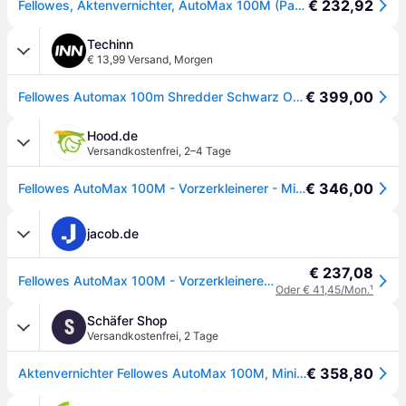
€ 232,92
Fellowes, Aktenvernichter, AutoMax 100M (Partikelschnitt)
Techinn
€ 13,99 Versand
,
Morgen
€ 399,00
Fellowes Automax 100m Shredder Schwarz One Size / EU Plug 220V
Hood.de
Versandkostenfrei
,
2–4 Tage
€ 346,00
Fellowes AutoMax 100M - Vorzerkleinerer - Mini-Cut
jacob.de
€ 237,08
Fellowes AutoMax 100M - Vorzerkleinerer - Mini-Cut - 4 x 10 mm - P-4, T-4 (4629201)
Oder € 41,45/Mon.
¹
Schäfer Shop
S
Versandkostenfrei
,
2 Tage
€ 358,80
Aktenvernichter Fellowes AutoMax 100M, Mini-Partikelschnitt, P-4, 23 l, 90 Blatt Schnittleistung