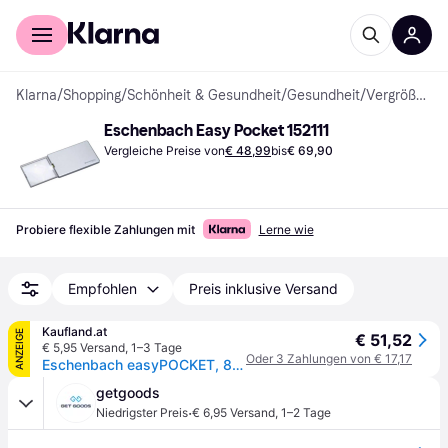
Für Shopper
Für Händler
Klarna
/
Shopping
/
Schönheit & Gesundheit
/
Gesundheit
/
Vergrößerungsglas & Lupen
Eschenbach Easy Pocket 152111
Vergleiche Preise von
€ 48,99
bis
€ 69,90
Probiere flexible Zahlungen mit
Lerne wie
Empfohlen
Preis inklusive Versand
Kaufland.at
ANZEIGE
€ 51,52
€ 5,95 Versand
,
1–3 Tage
Oder 3 Zahlungen von € 17,17
Eschenbach easyPOCKET, 8.0dpt
getgoods
·
Niedrigster Preis
€ 6,95 Versand
,
1–2 Tage