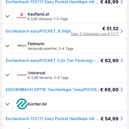
€ 48,99
Eschenbach 152111 Easy Pocket Handlupe mit LED-Beleuchtung Vergrößerungsfaktor: 3 x
Kaufland.at
€ 5,95 Versand
,
1–3 Tage
€ 51,52
Eschenbach easyPOCKET, 8.0dpt
Oder 3 Zahlungen von € 17,17
Fielmann
Versandkostenfrei
,
2–4 Tage
€ 62,90
Eschenbach easyPOCKET 3,0x (1er Packung) - Silber
Universal
€ 3,99 Versand
,
3–5 Tage
€ 69,90
ESCHENBACH OPTIK Taschenlupe "easyPOCKET, ideal für Senioren", silber, Lupen, Einschlaglupe mit echter 3x-Vergrößerung, Alltagslupe, stromsparend, Taschenlupe
bücher.de
€ 54,99
Eschenbach 152111 Easy Pocket Handlupe mit LED-Beleuchtung Vergrößerungsfaktor: 3 x