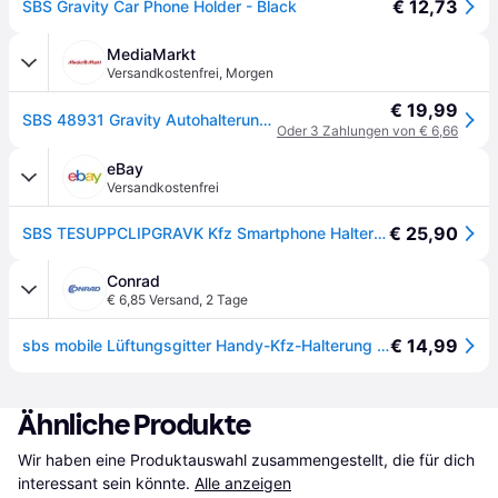
€ 12,73
SBS Gravity Car Phone Holder - Black
MediaMarkt
Versandkostenfrei
,
Morgen
€ 19,99
SBS 48931 Gravity Autohalterung für Lüftungsschlitz mit Automatikverschluss; Universal-KFZ-Halterung - Schwarz
Oder 3 Zahlungen von € 6,66
eBay
Versandkostenfrei
€ 25,90
SBS TESUPPCLIPGRAVK Kfz Smartphone Halterung Mit Schwerkraft Clip X Univ C Bk
Conrad
€ 6,85 Versand
,
2 Tage
€ 14,99
sbs mobile Lüftungsgitter Handy-Kfz-Halterung 60 - 90 mm 6 Zoll (max) - [Schwarz/Silber]
Ähnliche Produkte
Wir haben eine Produktauswahl zusammengestellt, die für dich 
interessant sein könnte.
Alle anzeigen