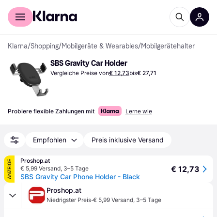
Für Shopper
Für Händler
Klarna
/
Shopping
/
Mobilgeräte & Wearables
/
Mobilgerätehalter
SBS Gravity Car Holder
Vergleiche Preise von
€ 12,73
bis
€ 27,71
Probiere flexible Zahlungen mit
Lerne wie
Empfohlen
Preis inklusive Versand
Proshop.at
ANZEIGE
€ 12,73
€ 5,99 Versand
,
3–5 Tage
SBS Gravity Car Phone Holder - Black
Proshop.at
·
Niedrigster Preis
€ 5,99 Versand
,
3–5 Tage