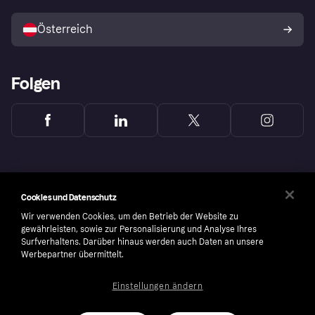
Mit Klarna verkaufen
Plattformen und Partner
Österreich
Folgen
Cookies und Datenschutz
Wir verwenden Cookies, um den Betrieb der Website zu
gewährleisten, sowie zur Personalisierung und Analyse Ihres
Surfverhaltens. Darüber hinaus werden auch Daten an unsere
Werbepartner übermittelt.
Einstellungen ändern
Copyright © 2005-2026 Klarna Bank AB (publ). Headquarters: Stockholm, Sweden. All
rights reserved. Klarna Bank AB (publ). Sveavägen 46, 111 34 Stockholm. Organization
number: 556737-0431