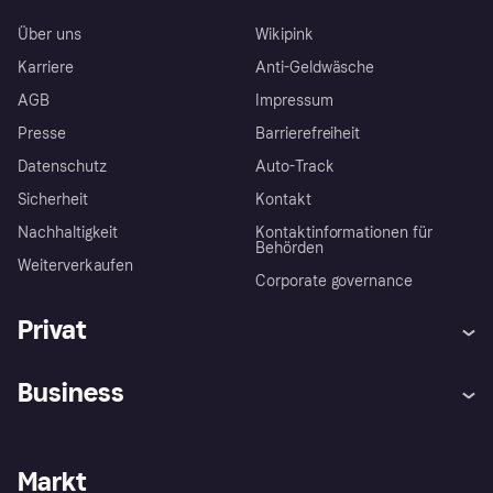
Über uns
Wikipink
Karriere
Anti-Geldwäsche
AGB
Impressum
Presse
Barrierefreiheit
Datenschutz
Auto-Track
Sicherheit
Kontakt
Nachhaltigkeit
Kontaktinformationen für
Behörden
Weiterverkaufen
Corporate governance
Privat
Hilfe
Käuferschutzrichtlinien
Business
Einloggen
Beschwerden
Händlersupport
Entwicklerseite
Klarna App
Datenschutzeinstellungen
Händlerportal
Betriebsstatus
Markt
Shops entdecken
Dein Widerrufsrecht