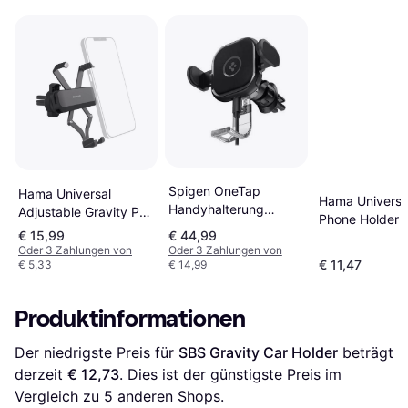
Spigen OneTap
Hama Universal
Hama Universa
Handyhalterung
Adjustable Gravity Pro
Phone Holder f
Lüftungsgitter
Air Vent Car Phone
€ 15,99
€ 44,99
Ventilation
Kabelloses Laden
Holder
Oder 3 Zahlungen von
Oder 3 Zahlungen von
Universell Schwarz
€ 11,47
€ 5,33
€ 14,99
Produktinformationen
Der niedrigste Preis für 
SBS Gravity Car Holder
 beträgt 
derzeit 
€ 12,73
. Dies ist der günstigste Preis im 
Vergleich zu 
5
 anderen Shops.