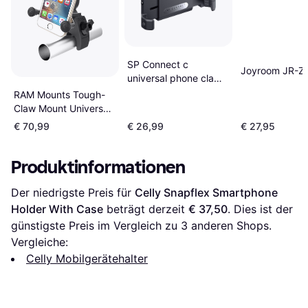
SP Connect c
Joyroom JR-Z
universal phone clamp
max
RAM Mounts Tough-
Claw Mount Universal
X-Grip Phone Holder
€ 70,99
€ 26,99
€ 27,95
Produktinformationen
Der niedrigste Preis für 
Celly Snapflex Smartphone 
Holder With Case
 beträgt derzeit 
€ 37,50
. Dies ist der 
günstigste Preis im Vergleich zu 
3
 anderen Shops.
Vergleiche:
Celly Mobilgerätehalter