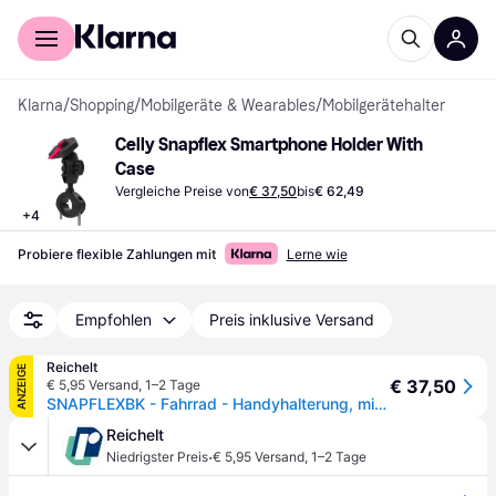
Für Shopper
Für Händler
Klarna
/
Shopping
/
Mobilgeräte & Wearables
/
Mobilgerätehalter
Celly Snapflex Smartphone Holder With 
Case
Vergleiche Preise von
€ 37,50
bis
€ 62,49
+
4
Probiere flexible Zahlungen mit
Lerne wie
Empfohlen
Preis inklusive Versand
Reichelt
ANZEIGE
€ 37,50
€ 5,95 Versand
,
1–2 Tage
SNAPFLEXBK - Fahrrad - Handyhalterung, mit Hülle, verstellbar
Reichelt
·
Niedrigster Preis
€ 5,95 Versand
,
1–2 Tage