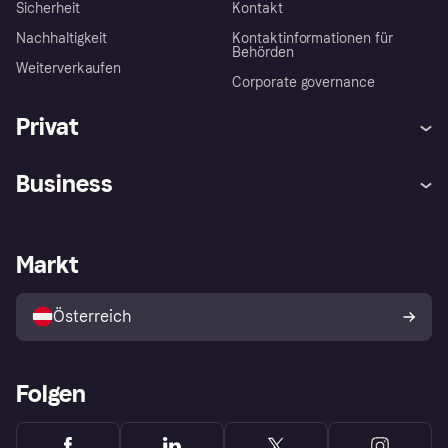
Sicherheit
Kontakt
Nachhaltigkeit
Kontaktinformationen für
Behörden
Weiterverkaufen
Corporate governance
Privat
Hilfe
Käuferschutzrichtlinien
Business
Einloggen
Beschwerden
Händlersupport
Entwicklerseite
Klarna App
Datenschutzeinstellungen
Händlerportal
Betriebsstatus
Markt
Shops entdecken
Dein Widerrufsrecht
Mit Klarna verkaufen
Plattformen und Partner
Österreich
Folgen