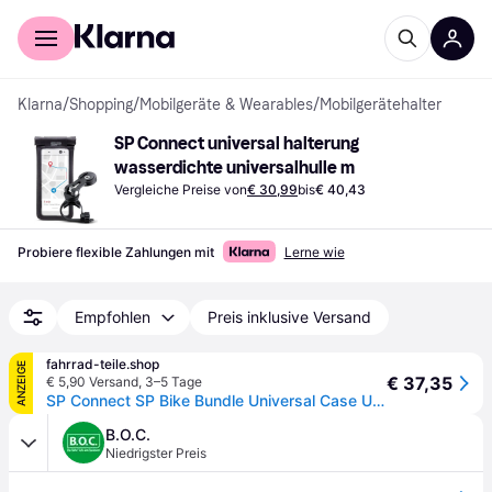
Für Shopper
Für Händler
Klarna
/
Shopping
/
Mobilgeräte & Wearables
/
Mobilgerätehalter
SP Connect universal halterung 
wasserdichte universalhulle m
Vergleiche Preise von
€ 30,99
bis
€ 40,43
Probiere flexible Zahlungen mit
Lerne wie
Empfohlen
Preis inklusive Versand
fahrrad-teile.shop
ANZEIGE
€ 37,35
€ 5,90 Versand
,
3–5 Tage
SP Connect SP Bike Bundle Universal Case Universalgröße - sicherer Smartphone-Schutz am Bike
B.O.C.
Niedrigster Preis