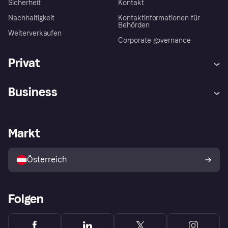
Sicherheit
Kontakt
Nachhaltigkeit
Kontaktinformationen für
Behörden
Weiterverkaufen
Corporate governance
Privat
Hilfe
Käuferschutzrichtlinien
Business
Einloggen
Beschwerden
Händlersupport
Entwicklerseite
Klarna App
Datenschutzeinstellungen
Händlerportal
Betriebsstatus
Markt
Shops entdecken
Dein Widerrufsrecht
Mit Klarna verkaufen
Plattformen und Partner
Österreich
Folgen