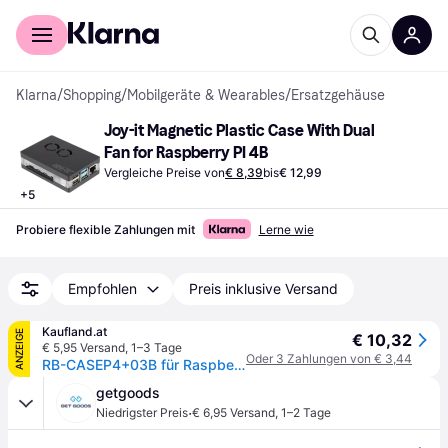
Für Shopper
Für Händler
Klarna
/
Shopping
/
Mobilgeräte & Wearables
/
Ersatzgehäuse
Joy-it Magnetic Plastic Case With Dual 
Fan for Raspberry PI 4B
Vergleiche Preise von
€ 8,39
bis
€ 12,99
+
5
Probiere flexible Zahlungen mit
Lerne wie
Empfohlen
Preis inklusive Versand
Kaufland.at
ANZEIGE
€ 10,32
€ 5,95 Versand
,
1–3 Tage
Oder 3 Zahlungen von € 3,44
RB-CASEP4+03B für Raspberry Pi 4 B (schwarz/transparent)
getgoods
·
Niedrigster Preis
€ 6,95 Versand
,
1–2 Tage