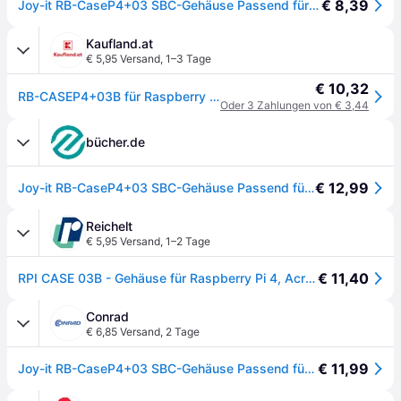
€ 8,39
Joy-it RB-CaseP4+03 SBC-Gehäuse Passend für (Entwicklungskits): Raspberry Pi® inkl. aktiven Kühle
Kaufland.at
€ 5,95 Versand
,
1–3 Tage
€ 10,32
RB-CASEP4+03B für Raspberry Pi 4 B (schwarz/transparent)
Oder 3 Zahlungen von € 3,44
bücher.de
€ 12,99
Joy-it RB-CaseP4+03 SBC-Gehäuse Passend für (Entwicklungskits): Raspberry Pi® inkl. aktiven Kühler, mit Magnetverschluss Transparent - Transparent klar
Reichelt
€ 5,95 Versand
,
1–2 Tage
€ 11,40
RPI CASE 03B - Gehäuse für Raspberry Pi 4, Acryl, 2x Lüfter, schwarz/transparen
Conrad
€ 6,85 Versand
,
2 Tage
€ 11,99
Joy-it RB-CaseP4+03 SBC-Gehäuse Passend für (Entwicklungskits): Raspberry Pi® - [Transparent]