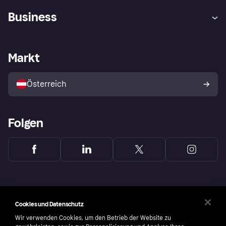
Hilfe
Käuferschutzrichtlinien
Business
Einloggen
Beschwerden
Händlersupport
Entwicklerseite
Klarna App
Datenschutzeinstellungen
Händlerportal
Betriebsstatus
Markt
Shops entdecken
Dein Widerrufsrecht
Mit Klarna verkaufen
Plattformen und Partner
Österreich
Folgen
Cookies und Datenschutz
Wir verwenden Cookies, um den Betrieb der Website zu