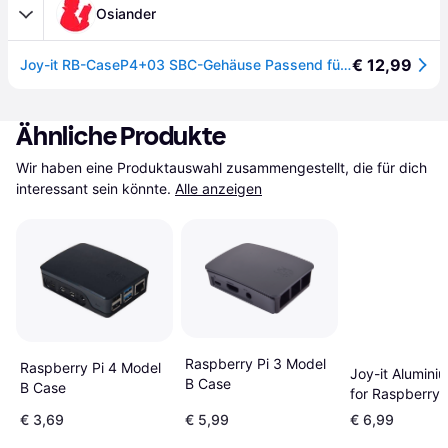
Osiander
€ 12,99
Joy-it RB-CaseP4+03 SBC-Gehäuse Passend für (Entwicklungskits): Raspberry Pi® inkl. aktiven Kühler, mit Magnetverschluss Transparent - Transparent klar
Ähnliche Produkte
Wir haben eine Produktauswahl zusammengestellt, die für dich 
interessant sein könnte.
Alle anzeigen
Raspberry Pi 3 Model
Raspberry Pi 4 Model
Joy-it Alumini
B Case
B Case
for Raspberry 
€ 3,69
€ 5,99
€ 6,99