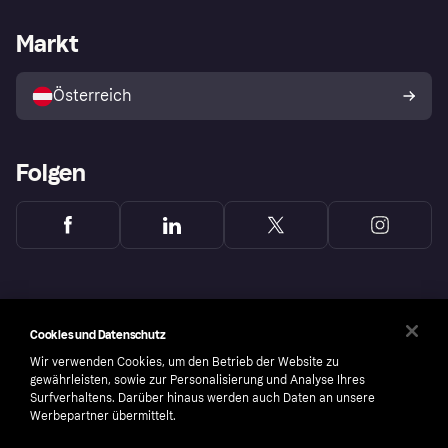
Händlersupport
Entwicklerseite
Klarna App
Datenschutzeinstellungen
Händlerportal
Betriebsstatus
Markt
Shops entdecken
Dein Widerrufsrecht
Mit Klarna verkaufen
Plattformen und Partner
Österreich
Folgen
Cookies und Datenschutz
Wir verwenden Cookies, um den Betrieb der Website zu
gewährleisten, sowie zur Personalisierung und Analyse Ihres
Surfverhaltens. Darüber hinaus werden auch Daten an unsere
Werbepartner übermittelt.