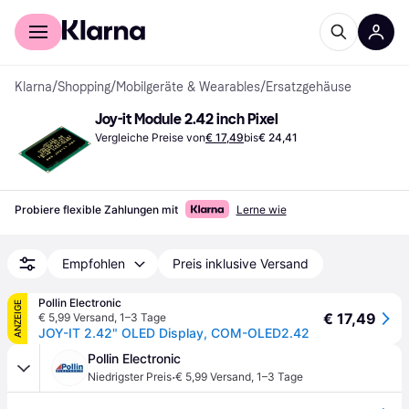
Für Shopper
Für Händler
Klarna
/
Shopping
/
Mobilgeräte & Wearables
/
Ersatzgehäuse
Joy-it Module 2.42 inch Pixel
Vergleiche Preise von
€ 17,49
bis
€ 24,41
Probiere flexible Zahlungen mit
Lerne wie
Empfohlen
Preis inklusive Versand
Pollin Electronic
ANZEIGE
€ 17,49
€ 5,99 Versand
,
1–3 Tage
JOY-IT 2.42" OLED Display, COM-OLED2.42
Pollin Electronic
·
Niedrigster Preis
€ 5,99 Versand
,
1–3 Tage