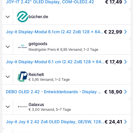
€ 17,49
JOY-IT 2.42" OLED Display, COM-OLED2.42
bücher.de
€ 22,99
Joy-it Display-Modul 6.1cm (2.42 Zoll) 128 x 64 Pixel
getgoods
·
Niedrigster Preis
€ 6,95 Versand
,
1–2 Tage
€ 17,49
Joy-it Display-Modul 6.1 cm (2.42 Zoll) 128 x 64 Pixel
Reichelt
€ 5,95 Versand
,
1–2 Tage
€ 18,90
DEBO OLED 2.42 - Entwicklerboards - Display OLED, 2,42", 128x64 Pixel
Galaxus
€ 3,00 Versand
,
5–7 Tage
€ 24,41
Joy-it Joy it 2.42 Zoll OLED Display, GE/SW, 128x64 Pix, Entwicklungsboard + Kit