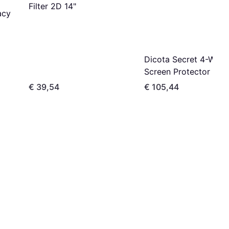
Filter 2D 14"
acy
Dicota Secret 4-Way
Screen Protector (iPa
Pro 12.9)
€ 39,54
€ 105,44