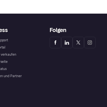
ess
Folgen
pport
rtal
a verkaufen
rseite
tatus
en und Partner