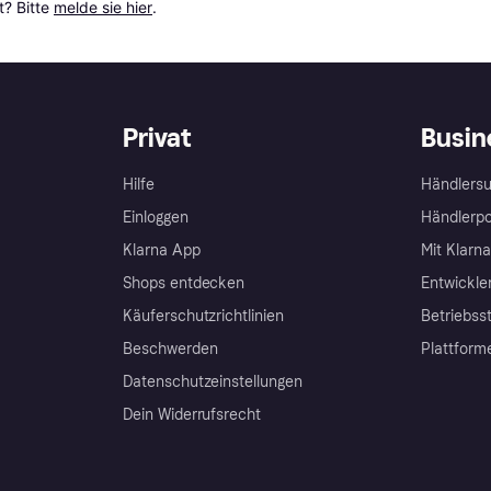
? Bitte 
melde sie hier
.
Privat
Busin
Hilfe
Händlersu
Einloggen
Händlerpo
Klarna App
Mit Klarn
Shops entdecken
Entwickle
Käuferschutzrichtlinien
Betriebss
Beschwerden
Plattform
Datenschutzeinstellungen
Dein Widerrufsrecht