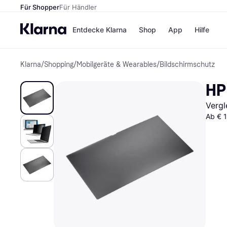
Für Shopper
Für Händler
Entdecke Klarna
Shop
App
Hilfe
Klarna
/
Shopping
/
Mobilgeräte & Wearables
/
Bildschirmschutz
Zahlungsmethoden
Shops
Zahlungsmethoden
MediaM
HP 
Sofort bezahlen
H&M
Bezahle in 3
Temu
Vergl
Teilzahlungen
Kauflan
Bezahle in bis zu 30
Samsu
Ab € 1
Tagen
Ratenzahlung
Alle Shops