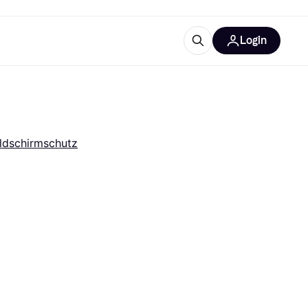
Login
Weitere Informationen
sstattung
M
Was ist Klarna?
ildschirmschutz
tegorien