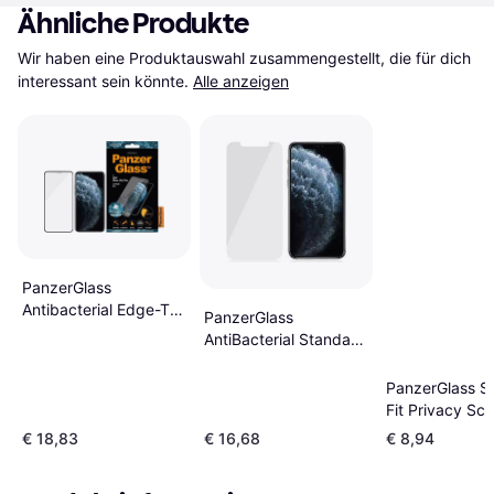
Ähnliche Produkte
Wir haben eine Produktauswahl zusammengestellt, die für dich 
interessant sein könnte.
Alle anzeigen
PanzerGlass
Antibacterial Edge-To-
PanzerGlass
Edge Case Friendly
AntiBacterial Standard
Screen Protector for
Fit Screen Protector
iPhone X/XS/11 Pro
for iPhone X/XS/11 Pro
PanzerGlass S
Fit Privacy Sc
Protector for i
€ 18,83
€ 16,68
€ 8,94
X/XS/11 Pro