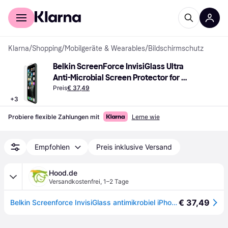
Für Shopper
Für Händler
Klarna
/
Shopping
/
Mobilgeräte & Wearables
/
Bildschirmschutz
Belkin ScreenForce InvisiGlass Ultra 
Anti-Microbial Screen Protector for 
iPhone X/XS/11 Pro
Preis
€ 37,49
+
3
Probiere flexible Zahlungen mit
Lerne wie
Empfohlen
Preis inklusive Versand
Hood.de
Versandkostenfrei
,
1–2 Tage
€ 37,49
Belkin Screenforce InvisiGlass antimikrobiel iPhone 11Pro/Xs/X