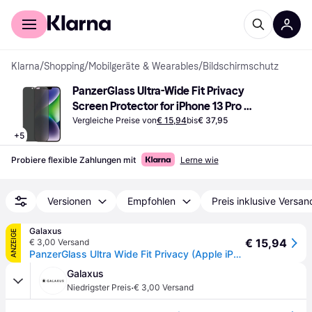
Für Shopper
Für Händler
Klarna
/
Shopping
/
Mobilgeräte & Wearables
/
Bildschirmschutz
PanzerGlass Ultra-Wide Fit Privacy 
Screen Protector for iPhone 13 Pro 
Max/14 Plus
Vergleiche Preise von
€ 15,94
bis
€ 37,95
+
5
Probiere flexible Zahlungen mit
Lerne wie
Versionen
Empfohlen
Preis inklusive Versan
Galaxus
ANZEIGE
€ 15,94
€ 3,00 Versand
PanzerGlass Ultra Wide Fit Privacy (Apple iPhone 13 Pro Max, Apple iPhone 14 Plus), Smartphone Schutzfolie, Schwarz
Galaxus
·
Niedrigster Preis
€ 3,00 Versand