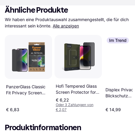
Ähnliche Produkte
Wir haben eine Produktauswahl zusammengestellt, die für dich 
interessant sein könnte.
Alle anzeigen
Im Trend
Hofi Tempered Glass
PanzerGlass Classic
Displex Privac
Screen Protector for
Fit Privacy Screen
Blickschutz
iPhone 13 Pro Max/14
Protector for iPhone
€ 6,22
Panzerglas voll
Plus
14 Plus/13 Pro Max
Oder 3 Zahlungen von
iPhone 16
€ 6,83
€ 14,99
€ 2,07
Produktinformationen