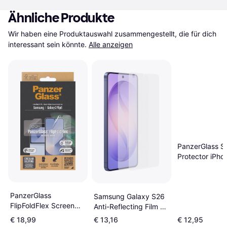
Ähnliche Produkte
Wir haben eine Produktauswahl zusammengestellt, die für dich 
interessant sein könnte.
Alle anzeigen
PanzerGlass S
Protector iPho
14 13 Pro
PanzerGlass
Samsung Galaxy S26
FlipFoldFlex Screen
Anti-Reflecting Film 2
Protector for Galaxy Z
Stück
€ 18,99
€ 13,16
€ 12,95
Flip 6