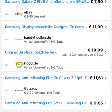
€ 7,60
Samsung Galaxy Z Flip6 Antireflexionsfolie EF-UF741CTEGWW - 2 Stk.
eBay
€ 9,95 Versand
€ 11,99
Samsung Displayschutzfolie, Geeignet für Samsung Galaxy Z Flip7 FE / Z Flip6 ,
handyhuellen.de
Versandkostenfrei
,
1–3 Tage
€ 18,99
Original Displayschutzfolie für das Samsung Galaxy Z Flip 6 - Transparent
Oder 3 Zahlungen von € 6,33
Hood.de
Versandkostenfrei
,
1–2 Tage
€ 11,61
Samsung Anti-reflecting Film für Galaxy Z Flip6, Transparent
Galaxus
€ 3,00 Versand
,
5–6 Tage
€ 9,05
Samsung Anti-reflecting Film (2Stk., Samsung Galaxy Z Flip6, Samsung Galaxy Z Flip7 FE), Smartphone Schutzfolie, Transparent