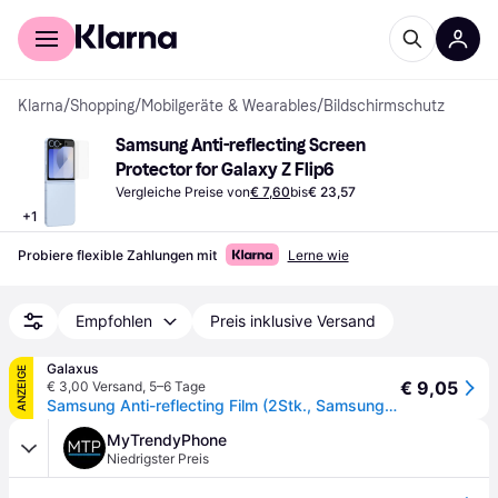
Für Shopper
Für Händler
Klarna
/
Shopping
/
Mobilgeräte & Wearables
/
Bildschirmschutz
Samsung Anti-reflecting Screen 
Protector for Galaxy Z Flip6
Vergleiche Preise von
€ 7,60
bis
€ 23,57
+
1
Probiere flexible Zahlungen mit
Lerne wie
Empfohlen
Preis inklusive Versand
Galaxus
ANZEIGE
€ 9,05
€ 3,00 Versand
,
5–6 Tage
Samsung Anti-reflecting Film (2Stk., Samsung Galaxy Z Flip6, Samsung Galaxy Z Flip7 FE), Smartphone Schutzfolie, Transparent
MyTrendyPhone
Niedrigster Preis