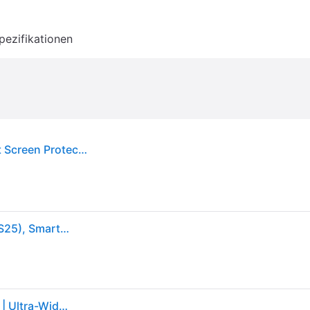
pezifikationen
PANZERGLASS Displayschutzglas "Ultra-Wide Fit Screen Protection", transparent, B:11cm H:1,5cm T:20mm, Displayfolien, Displayschutzfolie, Schutzfolie, Bildschirmschutz, kratz- & stoßfest, Displayschutzglas
PanzerGlass Ultra Wide Fit (1Stk., Samsung Galaxy S25), Smartphone Schutzfolie, Transparent
PanzerGlass Screen Protector Samsung Galaxy S25 | Ultra-Wide Fit