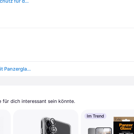
PanzerGlass Ultra-Wide Fit Antibakterieller Displayschutz für das Samsung Galaxy S25 - Transparent
Samsung Galaxy S25 Panzerglas - 9Hs Ultra-Wide Fit Panzerglas - 9H
für dich interessant sein könnte.
Im Trend