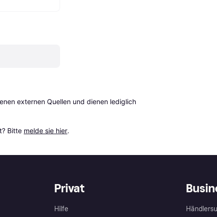
en externen Quellen und dienen lediglich 
? Bitte 
melde sie hier
.
Privat
Busin
Hilfe
Händlersu