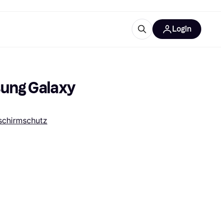
Login
Weitere Informationen
sstattung
M
Was ist Klarna?
ung Galaxy 
schirmschutz
tegorien