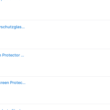
PanzerGlass Screen Protector Ultra-Wide Fit Displayschutzglas, für Samsung Galaxy s25 - Transparent
Panzerglass Samsung Galaxy S25 Ultra-wide Screen Protector Durchsichtig
PANZERGLASS Displayschutzglas "Ultra-Wide Fit Screen Protection", transparent, B:11cm H:1,5cm T:20mm, Displayfolien, Displayschutzfolie, Schutzfolie, Bildschirmschutz, kratz- & stoßfest, Displayschutzglas