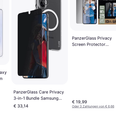
PanzerGlass Privacy
Screen Protector
Samsung Galaxy S25
axy
lm
PanzerGlass Care Privacy
3-in-1 Bundle Samsung
€ 19,99
Galaxy S26 Plus
€ 33,14
Oder 3 Zahlungen von € 6,66