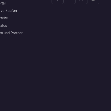
rtal
a verkaufen
rseite
tatus
en und Partner