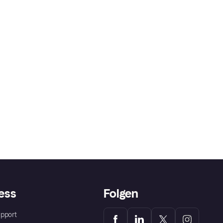
ess
Folgen
pport