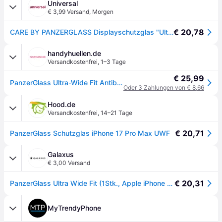
Universal
€ 3,99 Versand
,
Morgen
€ 20,78
CARE BY PANZERGLASS Displayschutzglas "Ultra-Wide Fit Screen Protector", transparent, B:11cm H:1,3cm T:19,6mm, Displayfolien, Displayschutzfolie, Schutzfolie, Bildschirmschutz, kratz- & stoßfest, Displayschutzglas
handyhuellen.de
Versandkostenfrei
,
1–3 Tage
€ 25,99
PanzerGlass Ultra-Wide Fit Antibakterieller Displayschutz mit Applikator für das Apple iPhone 17 Pro Max - Transparent
Oder 3 Zahlungen von € 8,66
Hood.de
Versandkostenfrei
,
14–21 Tage
€ 20,71
PanzerGlass Schutzglas iPhone 17 Pro Max UWF
Galaxus
€ 3,00 Versand
€ 20,31
PanzerGlass Ultra Wide Fit (1Stk., Apple iPhone 17 Pro Max), Smartphone Schutzfolie, Transparent
MyTrendyPhone