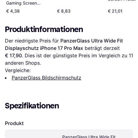
Gaming Screen
Ultra-Wide for
Protector Ultra Wide
€ 4,38
€ 8,83
€ 21,01
17 Pro Max
Fit
Produktinformationen
Der niedrigste Preis für 
PanzerGlass Ultra Wide Fit 
Displayschutz iPhone 17 Pro Max
 beträgt derzeit 
€ 17,90
. Dies ist der günstigste Preis im Vergleich zu 
11
anderen Shops.
Vergleiche:
PanzerGlass Bildschirmschutz
Spezifikationen
Produkt
PanzerGlass Ultra Wide Fit 