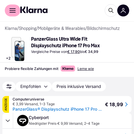
Für Shopper
Für Händler
Klarna
/
Shopping
/
Mobilgeräte & Wearables
/
Bildschirmschutz
PanzerGlass Ultra Wide Fit 
Displayschutz iPhone 17 Pro Max
Vergleiche Preise von
€ 17,90
bis
€ 34,99
+
2
Probiere flexible Zahlungen mit
Lerne wie
Empfohlen
Preis inklusive Versand
Computeruniverse
ANZEIGE
€ 18,99
€ 3,99 Versand
,
1–3 Tage
PanzerGlass® Displayschutz iPhone 17 Pro Max | Ultra-Wide Fit m. EasyAligner - Transparent
Cyberport
·
Niedrigster Preis
€ 9,99 Versand
,
2–4 Tage