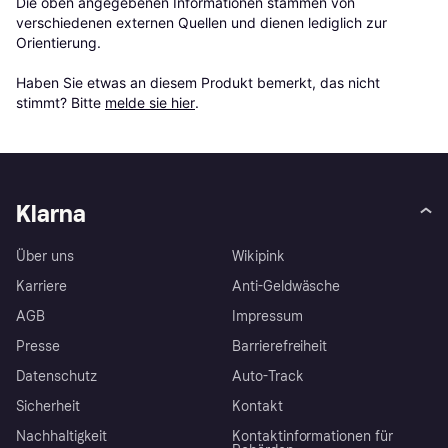
Die oben angegebenen Informationen stammen von 
verschiedenen externen Quellen und dienen lediglich zur 
Orientierung.

Haben Sie etwas an diesem Produkt bemerkt, das nicht 
stimmt? Bitte 
melde sie hier
.
Klarna
Über uns
Wikipink
Karriere
Anti-Geldwäsche
AGB
Impressum
Presse
Barrierefreiheit
Datenschutz
Auto-Track
Sicherheit
Kontakt
Nachhaltigkeit
Kontaktinformationen für