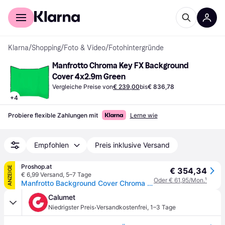
Für Shopper
Für Händler
Klarna
/
Shopping
/
Foto & Video
/
Fotohintergründe
Manfrotto Chroma Key FX Background 
Cover 4x2.9m Green
Vergleiche Preise von
€ 239,00
bis
€ 836,78
+
4
Probiere flexible Zahlungen mit
Lerne wie
Empfohlen
Preis inklusive Versand
Proshop.at
ANZEIGE
€ 354,34
€ 6,99 Versand
,
5–7 Tage
Oder € 61,95/Mon.
¹
Manfrotto Background Cover Chroma Key 4301CB 4 x 2.9m Green
Calumet
·
Niedrigster Preis
Versandkostenfrei
,
1–3 Tage