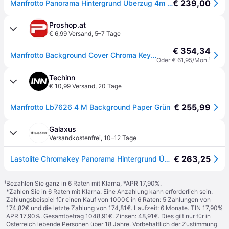
€ 239,00
Manfrotto Panorama Hintergrund Überzug 4m Grün
Proshop.at
€ 6,99 Versand
,
5–7 Tage
€ 354,34
Manfrotto Background Cover Chroma Key 4301CB 4 x 2.9m Green
Oder € 61,95/Mon.
¹
Techinn
€ 10,99 Versand
,
20 Tage
€ 255,99
Manfrotto Lb7626 4 M Background Paper Grün
Galaxus
Versandkostenfrei
,
10–12 Tage
€ 263,25
Lastolite Chromakey Panorama Hintergrund Überzug (400cm, 230cm), Hintergrundsystem, Grün
¹
Bezahlen Sie ganz in 6 Raten mit Klarna, *APR 17,90%.
*Zahlen Sie in 6 Raten mit Klarna. Eine Anzahlung kann erforderlich sein.
Zahlungsbeispiel für einen Kauf von 1000€ in 6 Raten: 5 Zahlungen von
174,82€ und die letzte Zahlung von 174,81€. Laufzeit: 6 Monate. TIN 17,90%
APR 17,90%. Gesamtbetrag 1048,91€. Zinsen: 48,91€. Dies gilt nur für in
Österreich lebende Personen über 18 Jahre. Vorbehaltlich der Zustimmung