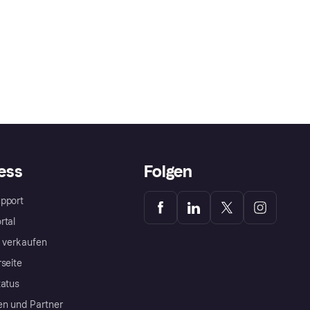
ess
Folgen
pport
rtal
a verkaufen
rseite
tatus
en und Partner