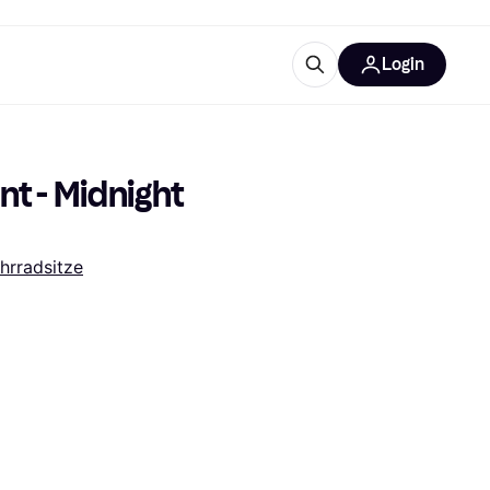
Login
Weitere Informationen
sstattung
M
Was ist Klarna?
 - Midnight 
hrradsitze
tegorien