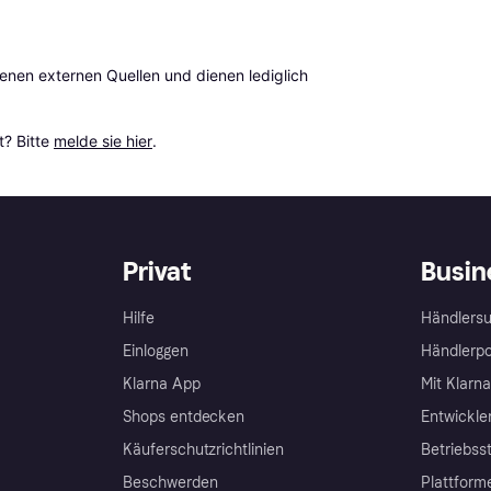
en externen Quellen und dienen lediglich 
? Bitte 
melde sie hier
.
Privat
Busin
Hilfe
Händlersu
Einloggen
Händlerpo
Klarna App
Mit Klarn
Shops entdecken
Entwickle
Käuferschutzrichtlinien
Betriebss
Beschwerden
Plattform