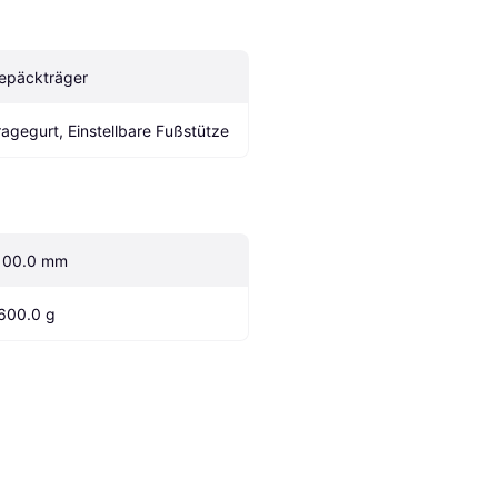
epäckträger
ragegurt, Einstellbare Fußstütze
100.0 mm
600.0 g