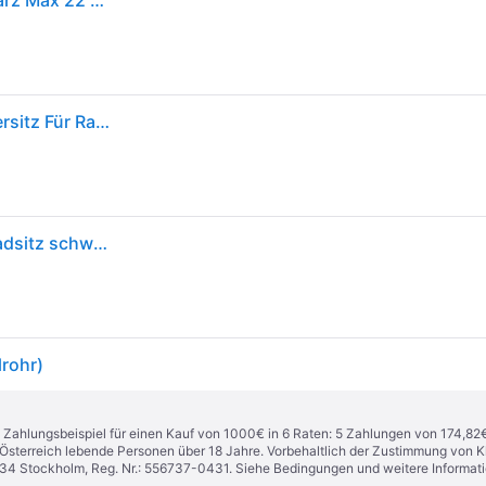
Thule Yepp 2 Nexxt Maxi Rear Child Bike Seat Schwarz Max 22 kg Junge
Thule Yepp Nexxt 2 Maxi Frame Mount Fahrradkindersitz Für Rahmenmontage Midnight Black, One-Size
Thule - Yepp Nexxt 2 Maxi (Rahmenmontage) Fahrradsitz schwarz
lrohr)
n. Zahlungsbeispiel für einen Kauf von 1000€ in 6 Raten: 5 Zahlungen von 174,82
in Österreich lebende Personen über 18 Jahre. Vorbehaltlich der Zustimmung von
1 34 Stockholm, Reg. Nr.: 556737-0431. Siehe Bedingungen und weitere Informat