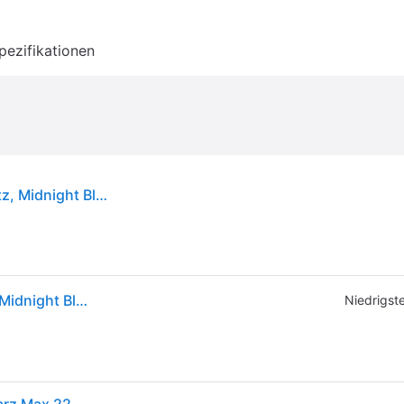
pezifikationen
Thule Yepp Nexxt 2 Maxi Frame Mount Fahrradsitz, Midnight Black
Thule Yepp Nexxt 2 Maxi Frame Mount Fahrradsitz, Midnight Black
Niedrigste