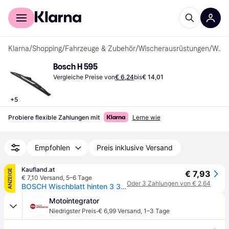
Für Shopper
Für Händler
Klarna
/
Shopping
/
Fahrzeuge & Zubehör
/
Wischerausrüstungen
/
Wischerblätter
Bosch H 595
Vergleiche Preise von
€ 6,24
bis
€ 14,01
+
5
Probiere flexible Zahlungen mit
Lerne wie
Empfohlen
Preis inklusive Versand
Kaufland.at
ANZEIGE
€ 7,93
€ 7,10 Versand
,
5–6 Tage
Oder 3 Zahlungen von € 2,64
BOSCH Wischblatt hinten 3 397 004 595
Motointegrator
·
Niedrigster Preis
€ 6,99 Versand
,
1–3 Tage