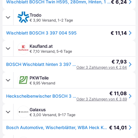
€ 6,24
Wischblatt BOSCH Twin H595, 280mm, Hinten, 1 Stück
Trodo
€ 3,90 Versand
,
1–2 Tage
€ 11,14
Wischblatt BOSCH 3 397 004 595
Kaufland.at
€ 7,10 Versand
,
5–6 Tage
€ 7,93
BOSCH Wischblatt hinten 3 397 004 595
Oder 3 Zahlungen von € 2,64
PKWTeile
€ 9,95 Versand
€ 11,08
Heckscheibenwischer BOSCH 3 397 004 595
Oder 3 Zahlungen von € 3,69
Galaxus
€ 3,00 Versand
,
9–17 Tage
€ 14,01
Bosch Automotive, Wischerblätter, WBA Heck KSN H595