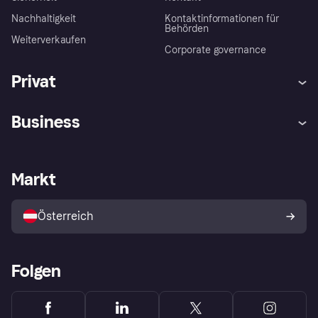
Nachhaltigkeit
Kontaktinformationen für
Behörden
Weiterverkaufen
Corporate governance
Privat
Hilfe
Käuferschutzrichtlinien
Business
Einloggen
Beschwerden
Händlersupport
Entwicklerseite
Klarna App
Datenschutzeinstellungen
Händlerportal
Betriebsstatus
Markt
Shops entdecken
Dein Widerrufsrecht
Mit Klarna verkaufen
Plattformen und Partner
Österreich
Folgen