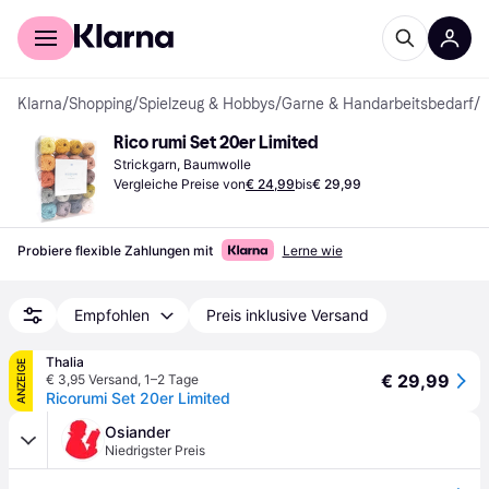
Für Shopper
Für Händler
Klarna
/
Shopping
/
Spielzeug & Hobbys
/
Garne & Handarbeitsbedarf
/
G
Rico rumi Set 20er Limited
Strickgarn, Baumwolle
Vergleiche Preise von
€ 24,99
bis
€ 29,99
Probiere flexible Zahlungen mit
Lerne wie
Empfohlen
Preis inklusive Versand
Thalia
ANZEIGE
€ 29,99
€ 3,95 Versand
,
1–2 Tage
Ricorumi Set 20er Limited
Osiander
Niedrigster Preis