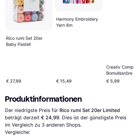
Harmony Embroidery
Yarn 8m
Rico rumi Set 20er
Baby Pastell
Creativ Comp
Bomullssnöre 
Mixade Färger
€ 27,99
€ 15,49
€ 5,99
meter
Produktinformationen
Der niedrigste Preis für 
Rico rumi Set 20er Limited
beträgt derzeit 
€ 24,99
. Dies ist der günstigste Preis 
im Vergleich zu 
3
 anderen Shops.
Vergleiche: