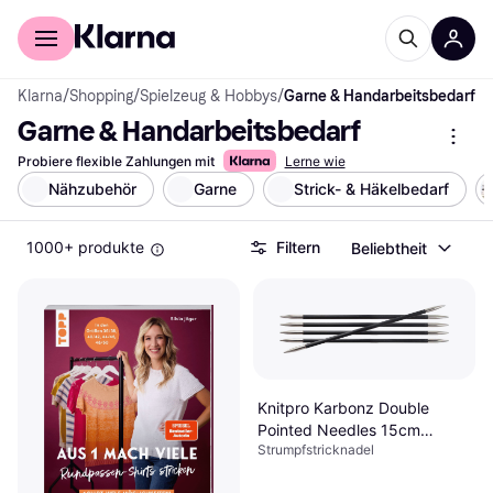
Für Shopper
Für Händler
Klarna
/
Shopping
/
Spielzeug & Hobbys
/
Garne & Handarbeitsbedarf
Garne & Handarbeitsbedarf
Probiere flexible Zahlungen mit
Lerne wie
Nähzubehör
Garne
Strick- & Häkelbedarf
1000+ produkte
Filtern
Beliebtheit
Knitpro Karbonz Double
Pointed Needles 15cm
Strumpfstricknadel
2.50mm