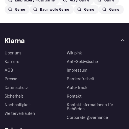
Embroidery Floss Garne
Acryl Garne
Garne
Garne
Baumwolle Garne
Garne
Garne
Klarna
Über uns
Wikipink
Karriere
Anti-Geldwäsche
AGB
Impressum
Presse
Barrierefreiheit
Datenschutz
Auto-Track
Sicherheit
Kontakt
Nachhaltigkeit
Kontaktinformationen für
Behörden
Weiterverkaufen
Corporate governance