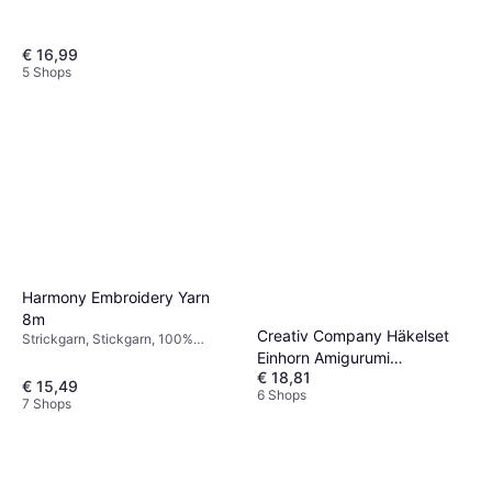
€ 16,99
5 Shops
Prym Professional Tailors
Shears
€ 20,81
4 Shops
Harmony Embroidery Yarn
8m
Creativ Company Häkelset
Strickgarn, Stickgarn, 100%
Einhorn Amigurumi
Baumwolle, Baumwolle, Wolle
€ 18,81
Regenbogenfarben
€ 15,49
6 Shops
Baumwolle
7 Shops