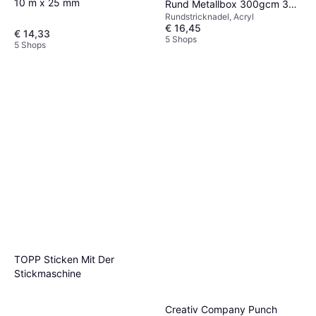
10 m x 25 mm
Rund Metallbox 300gcm 30
Rundstricknadel, Acryl
Blatt
€ 16,45
€ 14,33
5 Shops
5 Shops
TOPP Sticken Mit Der
Stickmaschine
Creativ Company Punch