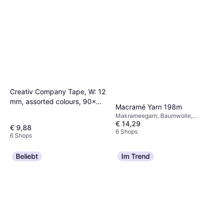
Creativ Company Tape, W: 12
mm, assorted colours, 90x2
Macramé Yarn 198m
m/ 1 tub
Makrameegarn, Baumwolle,
€ 14,29
Polyester
€ 9,88
6 Shops
6 Shops
Beliebt
Im Trend