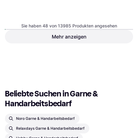
MegaCrea Vlieseline H 250
Sie haben 48 von 13985 Produkten angesehen
Bügeleinlage 90 cm Breit
Mehr anzeigen
TOPP Lovables Häkelset
Barry Cake Lichtgrau Altrosa
€ 14,18
€ 5,40
1 Shop
2 Shops
1
2
3
...
148
...
292
Beliebte Suchen in Garne & 
Handarbeitsbedarf
Noro Garne & Handarbeitsbedarf
Relaxdays Garne & Handarbeitsbedarf