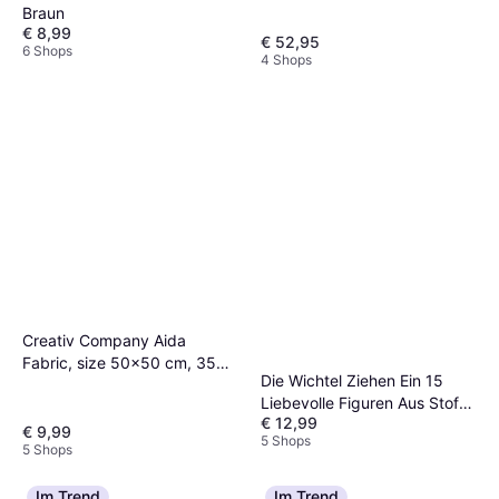
Braun
€ 8,99
€ 52,95
6 Shops
4 Shops
Creativ Company Aida
Fabric, size 50x50 cm, 35
Die Wichtel Ziehen Ein 15
squares per 10cm white, 1 pc
Liebevolle Figuren Aus Stoff
€ 12,99
Nähen
€ 9,99
5 Shops
5 Shops
Im Trend
Im Trend