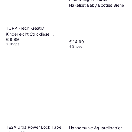
Häkelset Baby Booties Biene
TOPP Frech Kreativ
Kinderleicht Strickliesel
€ 9,99
Handarbeitsset
€ 14,99
6 Shops
4 Shops
TESA Ultra Power Lock Tape
Hahnemuhle Aquarellpapier