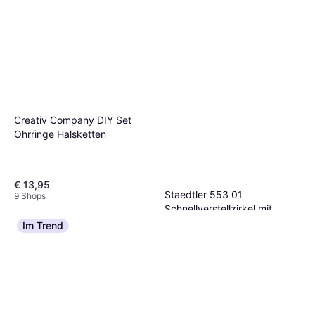
Creativ Company DIY Set
Ohrringe Halsketten
€ 13,95
Staedtler 553 01
9 Shops
Schnellverstellzirkel mit
€ 8,68
Klappdeckeletui
Im Trend
9 Shops