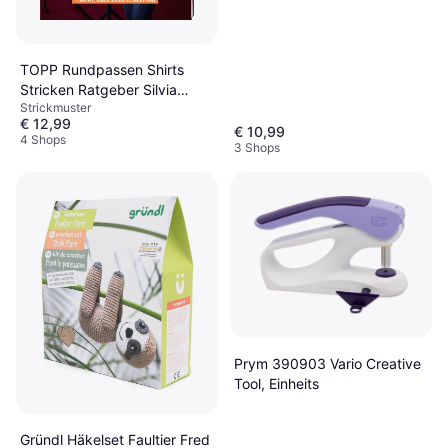
TOPP Rundpassen Shirts
Stricken Ratgeber Silvia
Strickmuster
Jäger - Bordeaux/Messing
€ 12,99
€ 10,99
4 Shops
3 Shops
Prym 390903 Vario Creative
Tool, Einheits
Gründl Häkelset Faultier Fred