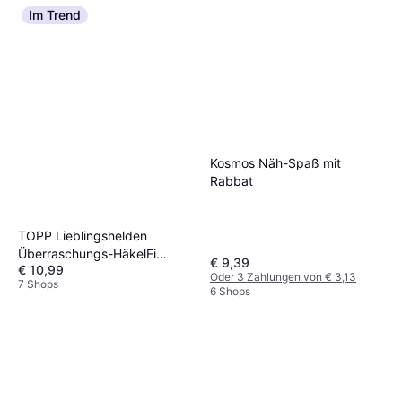
Im Trend
Kosmos Näh-Spaß mit
Rabbat
TOPP Lieblingshelden
Überraschungs-HäkelEi
€ 9,39
€ 10,99
kreativ.kompakt
Oder 3 Zahlungen von € 3,13
7 Shops
6 Shops