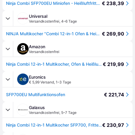
€ 238,39
Ninja Combi SFP700EU Miniofen - Heißluftfritteuse 12,5 Liter
Universal
Versandkostenfrei
,
4–6 Tage
€ 269,90
NINJA Multikocher "Combi 12-in-1 Ofen & Heißluftfritteuse SFP700EU", grau, B:28cm H:38,5cm T:47cm, Küchenmaschinen, Multikocher
Amazon
Versandkostenfrei
€ 219,99
Ninja Combi 12-in-1 Multikocher, Ofen & Heißluftfritteuse, Grau, SFP700EU.
Euronics
€ 5,99 Versand
,
1–3 Tage
€ 221,74
SFP700EU Multifunktionsofen
Galaxus
Versandkostenfrei
,
5–7 Tage
€ 230,97
Ninja Combi 12-in-1 Multikocher SFP700, Fritteuse, Grau, Schwarz, Silber