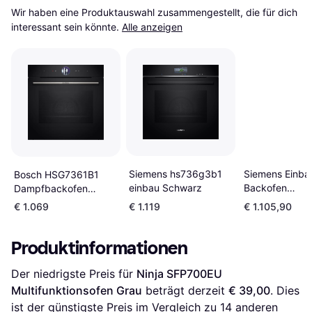
Wir haben eine Produktauswahl zusammengestellt, die für dich 
interessant sein könnte.
Alle anzeigen
Siemens hs736g3b1
Siemens Einba
Bosch HSG7361B1
einbau Schwarz
Backofen
Dampfbackofen
HM736GAB1 +
Schwarz
€ 1.069
€ 1.119
€ 1.105,90
Extra Rabatt S
Schwarz
Produktinformationen
Der niedrigste Preis für 
Ninja SFP700EU 
Multifunktionsofen Grau
 beträgt derzeit 
€ 39,00
. Dies 
ist der günstigste Preis im Vergleich zu 
14
 anderen 