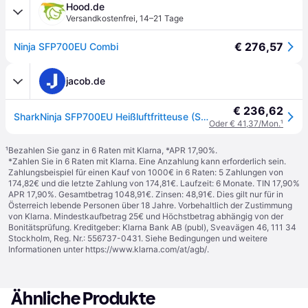
Hood.de
Versandkostenfrei
,
14–21 Tage
€ 276,57
Ninja SFP700EU Combi
jacob.de
€ 236,62
SharkNinja SFP700EU Heißluftfritteuse (SFP700EU)
Oder € 41,37/Mon.
¹
¹
Bezahlen Sie ganz in 6 Raten mit Klarna, *APR 17,90%.
*Zahlen Sie in 6 Raten mit Klarna. Eine Anzahlung kann erforderlich sein.
Zahlungsbeispiel für einen Kauf von 1000€ in 6 Raten: 5 Zahlungen von
174,82€ und die letzte Zahlung von 174,81€. Laufzeit: 6 Monate. TIN 17,90%
APR 17,90%. Gesamtbetrag 1048,91€. Zinsen: 48,91€. Dies gilt nur für in
Österreich lebende Personen über 18 Jahre. Vorbehaltlich der Zustimmung
von Klarna. Mindestkaufbetrag 25€ und Höchstbetrag abhängig von der
Bonitätsprüfung. Kreditgeber: Klarna Bank AB (publ), Sveavägen 46, 111 34
Stockholm, Reg. Nr.: 556737-0431. Siehe Bedingungen und weitere
Informationen unter
https://www.klarna.com/at/agb/
.
Ähnliche Produkte