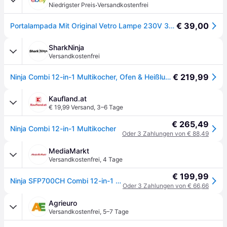
·
Niedrigster Preis
Versandkostenfrei
€ 39,00
Portalampada Mit Original Vetro Lampe 230V 300°C Für Ninja Combi Cooker
SharkNinja
Versandkostenfrei
€ 219,99
Ninja Combi 12-in-1 Multikocher, Ofen & Heißluftfritteuse | SFP700EU | von SharkNinja
Kaufland.at
€ 19,99 Versand
,
3–6 Tage
€ 265,49
Ninja Combi 12-in-1 Multikocher
Oder 3 Zahlungen von € 88,49
MediaMarkt
Versandkostenfrei
,
4 Tage
€ 199,99
Ninja SFP700CH Combi 12-in-1 Multikocher, Ofen & Heißluftfritteuse - Grau
Oder 3 Zahlungen von € 66,66
Agrieuro
Versandkostenfrei
,
5–7 Tage