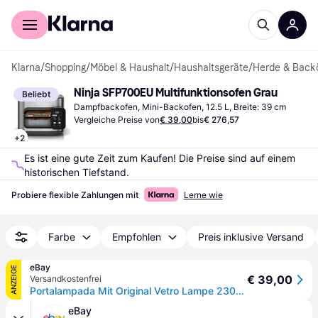
Für Shopper
Für Händler
Klarna
/
Shopping
/
Möbel & Haushalt
/
Haushaltsgeräte
/
Herde & Back
Ninja SFP700EU Multifunktionsofen Grau
Beliebt
Dampfbackofen, Mini-Backofen, 12.5 L, Breite: 39 cm
Vergleiche Preise von
€ 39,00
bis
€ 276,57
+
2
Es ist eine gute Zeit zum Kaufen! Die Preise sind auf einem 
historischen Tiefstand.
Probiere flexible Zahlungen mit
Lerne wie
Farbe
Empfohlen
Preis inklusive Versand
eBay
ANZEIGE
€ 39,00
Versandkostenfrei
Portalampada Mit Original Vetro Lampe 230V 300°C Für Ninja Combi Cooker
eBay