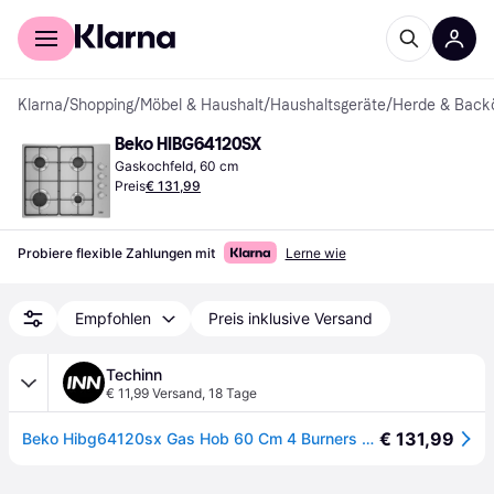
Für Shopper
Für Händler
Klarna
/
Shopping
/
Möbel & Haushalt
/
Haushaltsgeräte
/
Herde & Back
Beko HIBG64120SX
Gaskochfeld, 60 cm
Preis
€ 131,99
Probiere flexible Zahlungen mit
Lerne wie
Empfohlen
Preis inklusive Versand
Techinn
€ 11,99 Versand
,
18 Tage
€ 131,99
Beko Hibg64120sx Gas Hob 60 Cm 4 Burners Silber