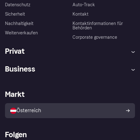
Datenschutz
Auto-Track
Sicherheit
Kontakt
Nachhaltigkeit
Kontaktinformationen für
Behörden
Weiterverkaufen
Corporate governance
Privat
Hilfe
Käuferschutzrichtlinien
Business
Einloggen
Beschwerden
Händlersupport
Entwicklerseite
Klarna App
Datenschutzeinstellungen
Händlerportal
Betriebsstatus
Markt
Shops entdecken
Dein Widerrufsrecht
Mit Klarna verkaufen
Plattformen und Partner
Österreich
Folgen