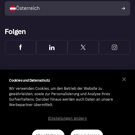
Österreich
Folgen
Cookies und Datenschutz
Wir verwenden Cookies, um den Betrieb der Website zu
gewährleisten, sowie zur Personalisierung und Analyse Ihres
Surfverhaltens. Darüber hinaus werden auch Daten an unsere
Werbepartner übermittelt.
Einstellungen ändern
Copyright © 2005-2026 Klarna Bank AB (publ). Headquarters: Stockholm, Sweden. All
rights reserved. Klarna Bank AB (publ). Sveavägen 46, 111 34 Stockholm. Organization
number: 556737-0431