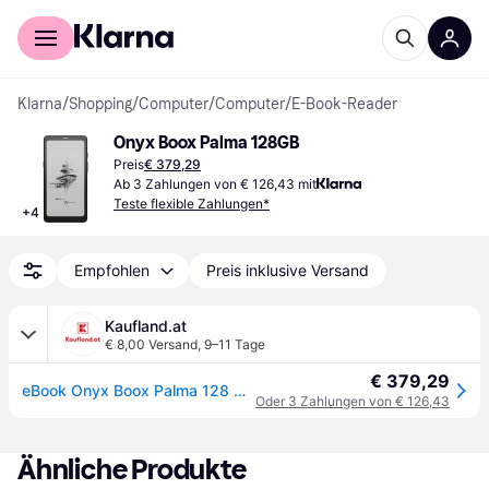
Für Shopper
Für Händler
Klarna
/
Shopping
/
Computer
/
Computer
/
E-Book-Reader
Onyx Boox Palma 128GB
Preis
€ 379,29
Ab 3 Zahlungen von € 126,43 mit
Teste flexible Zahlungen*
+
4
Empfohlen
Preis inklusive Versand
Kaufland.at
€ 8,00 Versand
,
9–11 Tage
€ 379,29
eBook Onyx Boox Palma 128 GB 6,13"
Oder 3 Zahlungen von € 126,43
Ähnliche Produkte