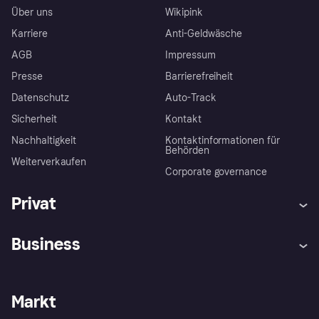
Über uns
Wikipink
Karriere
Anti-Geldwäsche
AGB
Impressum
Presse
Barrierefreiheit
Datenschutz
Auto-Track
Sicherheit
Kontakt
Nachhaltigkeit
Kontaktinformationen für
Behörden
Weiterverkaufen
Corporate governance
Privat
Hilfe
Käuferschutzrichtlinien
Business
Einloggen
Beschwerden
Händlersupport
Entwicklerseite
Klarna App
Datenschutzeinstellungen
Händlerportal
Betriebsstatus
Markt
Shops entdecken
Dein Widerrufsrecht
Mit Klarna verkaufen
Plattformen und Partner