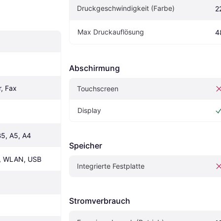
Druckgeschwindigkeit (Farbe)
2
Max Druckauflösung
4
Abschirmung
r, Fax
Touchscreen
Display
B5, A5, A4
Speicher
nt, WLAN, USB
Integrierte Festplatte 
Stromverbrauch