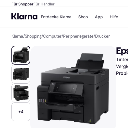
Für Shopper
Für Händler
Entdecke Klarna
Shop
App
Hilfe
Klarna
/
Shopping
/
Computer
/
Peripheriegeräte
/
Drucker
Zahlungsmethoden
Shops
Zahlungsmethoden
MediaM
Ep
Sofort bezahlen
H&M
Bezahle in 3
Temu
Tinte
Teilzahlungen
Kauflan
Bezahle in bis zu 30
Samsu
Vergl
Tagen
Probi
Ratenzahlung
Alle Shops
+4