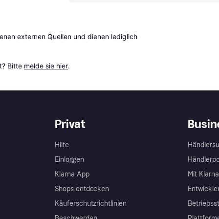
en externen Quellen und dienen lediglich 
? Bitte 
melde sie hier
.
Privat
Busin
Hilfe
Händlersu
Einloggen
Händlerpo
Klarna App
Mit Klarn
Shops entdecken
Entwickle
Käuferschutzrichtlinien
Betriebss
Beschwerden
Plattform