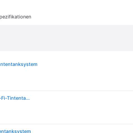
pezifikationen
Tintentanksystem
Epson EcoTank ET-5800 DIN-A4-Multifunktions-Wi-Fi-Tintentankdrucker mit Fax
tentanksystem