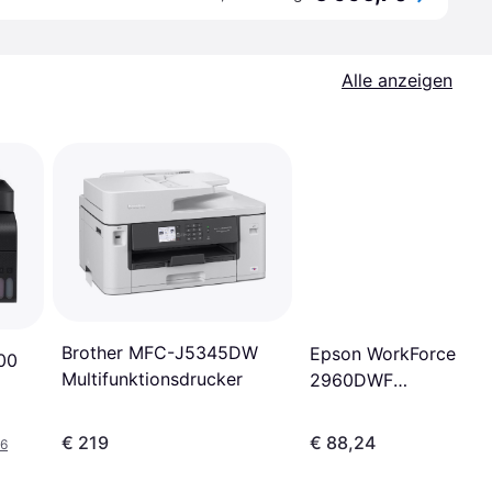
Alle anzeigen
Brother MFC-J5345DW
Epson WorkForce WF
00
Multifunktionsdrucker
2960DWF
Tintenstrahldrucker
€ 219
€ 88,24
36