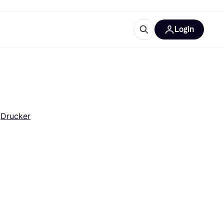
Login
Weitere Informationen
sstattung
M
Was ist Klarna?
 
Drucker
tegorien