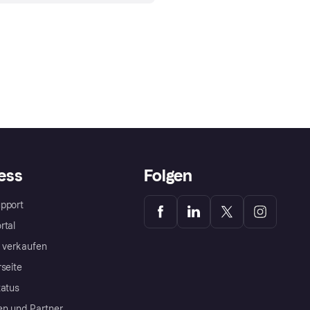
ess
Folgen
pport
rtal
a verkaufen
rseite
tatus
en und Partner