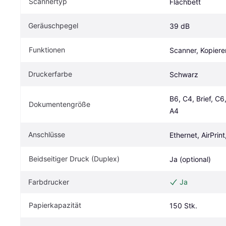
Scannertyp
Flachbett
Geräuschpegel
39 dB
Funktionen
Scanner, Kopiere
Druckerfarbe
Schwarz
B6, C4, Brief, C6,
Dokumentengröße
A4
Anschlüsse
Ethernet, AirPri
Beidseitiger Druck (Duplex) 
Ja (optional)
Farbdrucker
Ja
Papierkapazität
150 Stk.