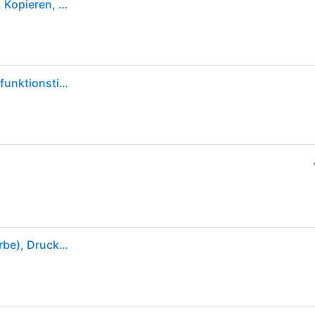
Epson WorkForce WF-2960DWF Drucken, Scannen, Kopieren, Faxen, 4.800 x 1.200 DPI, 33 Seiten/Min. Schwarzweiß, 20 Seiten/Min. Farbe. mit
Epson Workforce WF-2960DWF A4 kabelloser Multifunktionstintenstrahldrucker
Epson WorkForce WF-2960DWF (Tintenpatrone, Farbe), Drucker, Schwarz