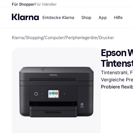
Für Shopper
Für Händler
Entdecke Klarna
Shop
App
Hilfe
Klarna
/
Shopping
/
Computer
/
Peripheriegeräte
/
Drucker
Zahlungsmethoden
Shops
Zahlungsmethoden
MediaM
Epson 
Sofort bezahlen
H&M
Bezahle in 3
Temu
Tintens
Teilzahlungen
Kauflan
Bezahle in bis zu 30
Samsu
Tintenstrahl, 
Tagen
Vergleiche Pr
Ratenzahlung
Probiere flexi
Alle Shops