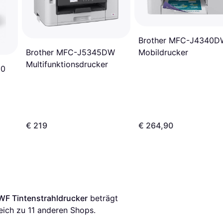
Brother MFC-J4340
Mobildrucker
Brother MFC-J5345DW
Multifunktionsdrucker
80
€ 219
€ 264,90
F Tintenstrahldrucker
 beträgt 
eich zu 
11
 anderen Shops.