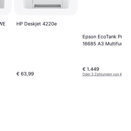
DWE
HP Deskjet 4220e
Epson EcoTank Pro E
16685 A3 Multifuncti
Paper
€ 1.449
€ 63,99
Oder 3 Zahlungen von € 483