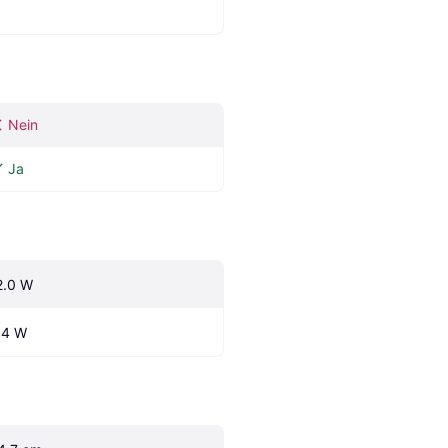
Nein
Ja
2.0 W
.4 W