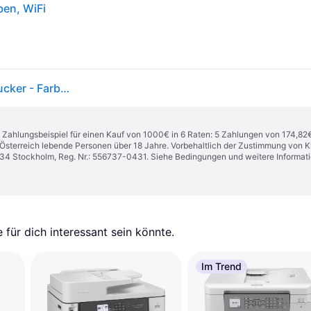
en, WiFi
Epson WorkForce WF-2960DWF - Multifunktionsdrucker - Farbe - Tintenstrahl - Letter A (216 x 279 mm)/A4 (210 x 297 mm) (Original) - A4/Letter (Medien) - bis zu 14 Seiten/Min. (Drucken) - 150 Blatt - 33.6 Kbps - USB 2.0, LAN, Wi-Fi(n)
n. Zahlungsbeispiel für einen Kauf von 1000€ in 6 Raten: 5 Zahlungen von 174,82
in Österreich lebende Personen über 18 Jahre. Vorbehaltlich der Zustimmung von
1 34 Stockholm, Reg. Nr.: 556737-0431. Siehe Bedingungen und weitere Informat
für dich interessant sein könnte.
Im Trend