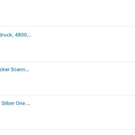
Epson WorkForce WF-2960DWF, Tintenstrahl, Farbdruck, 4800 x 1200 DPI, A4, Direktdruck, Schwarz
EPSON WorkForce WF-2960DWF Multifunktionsdrucker Scanner Kopierer Fax WLAN NFC 25€ Cashback
Epson Workforce Wf-2960dwf Multifunction Printer Silber One Size / EU Plug 220V