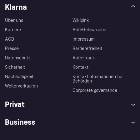
Klarna
Über uns
Wikipink
Karriere
Anti-Geldwäsche
AGB
Impressum
Presse
Barrierefreiheit
Datenschutz
Auto-Track
Sicherheit
Kontakt
Nachhaltigkeit
Kontaktinformationen für
Behörden
Weiterverkaufen
Corporate governance
Privat
Hilfe
Käuferschutzrichtlinien
Business
Einloggen
Beschwerden
Händlersupport
Entwicklerseite
Klarna App
Datenschutzeinstellungen