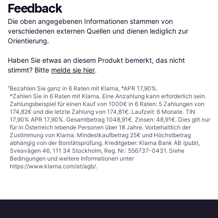
Feedback
Die oben angegebenen Informationen stammen von 
verschiedenen externen Quellen und dienen lediglich zur 
Orientierung.

Haben Sie etwas an diesem Produkt bemerkt, das nicht 
stimmt? Bitte 
melde sie hier
.
¹
Bezahlen Sie ganz in 6 Raten mit Klarna, *APR 17,90%.
*Zahlen Sie in 6 Raten mit Klarna. Eine Anzahlung kann erforderlich sein.
Zahlungsbeispiel für einen Kauf von 1000€ in 6 Raten: 5 Zahlungen von
174,82€ und die letzte Zahlung von 174,81€. Laufzeit: 6 Monate. TIN
17,90% APR 17,90%. Gesamtbetrag 1048,91€. Zinsen: 48,91€. Dies gilt nur
für in Österreich lebende Personen über 18 Jahre. Vorbehaltlich der
Zustimmung von Klarna. Mindestkaufbetrag 25€ und Höchstbetrag
abhängig von der Bonitätsprüfung. Kreditgeber: Klarna Bank AB (publ),
Sveavägen 46, 111 34 Stockholm, Reg. Nr.: 556737-0431. Siehe
Bedingungen und weitere Informationen unter
https://www.klarna.com/at/agb/
.