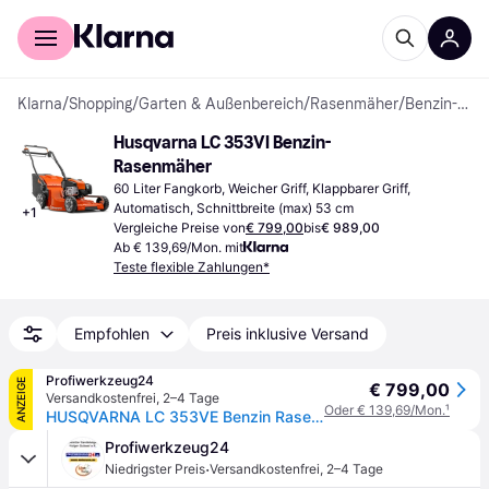
Für Shopper
Für Händler
Klarna
/
Shopping
/
Garten & Außenbereich
/
Rasenmäher
/
Benzin-Rasenmäher
Husqvarna LC 353VI Benzin-
Rasenmäher
60 Liter Fangkorb, Weicher Griff, Klappbarer Griff, 
Automatisch, Schnittbreite (max) 53 cm
+
1
Vergleiche Preise von
€ 799,00
bis
€ 989,00
Ab € 139,69/Mon. mit
Teste flexible Zahlungen*
Empfohlen
Preis inklusive Versand
Profiwerkzeug24
ANZEIGE
€ 799,00
Versandkostenfrei
,
2–4 Tage
Oder € 139,69/Mon.
¹
HUSQVARNA LC 353VE Benzin Rasenmäher mit Elektrostart
Profiwerkzeug24
·
Niedrigster Preis
Versandkostenfrei
,
2–4 Tage