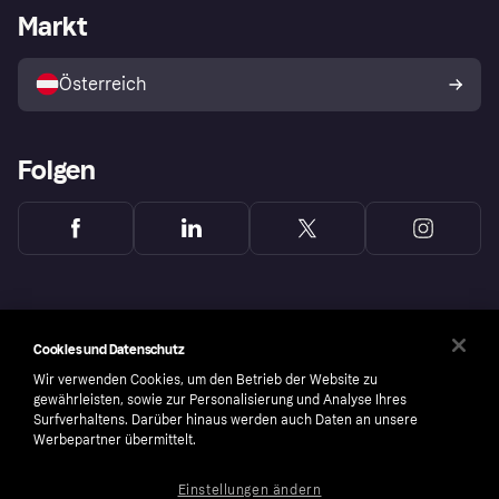
Händlerportal
Betriebsstatus
Markt
Shops entdecken
Dein Widerrufsrecht
Mit Klarna verkaufen
Plattformen und Partner
Österreich
Folgen
Cookies und Datenschutz
Wir verwenden Cookies, um den Betrieb der Website zu
gewährleisten, sowie zur Personalisierung und Analyse Ihres
Surfverhaltens. Darüber hinaus werden auch Daten an unsere
Werbepartner übermittelt.
Einstellungen ändern