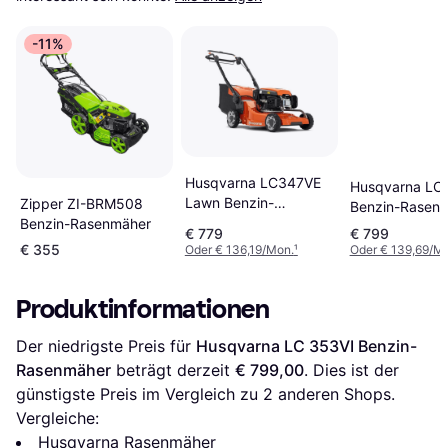
-11%
Husqvarna LC347VE
Husqvarna LC
Lawn Benzin-
Zipper ZI-BRM508
Benzin-Rasen
Rasenmäher
Benzin-Rasenmäher
€ 779
€ 799
€ 355
Oder € 136,19/Mon.
¹
Oder € 139,69/M
Produktinformationen
Der niedrigste Preis für 
Husqvarna LC 353VI Benzin-
Rasenmäher
 beträgt derzeit 
€ 799,00
. Dies ist der 
günstigste Preis im Vergleich zu 
2
 anderen Shops.
Vergleiche:
Husqvarna Rasenmäher