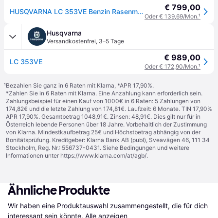
€ 799,00
HUSQVARNA LC 353VE Benzin Rasenmäher mit Elektrostart
Oder € 139,69/Mon.
¹
Husqvarna
Versandkostenfrei
,
3–5 Tage
€ 989,00
LC 353VE
Oder € 172,90/Mon.
¹
¹
Bezahlen Sie ganz in 6 Raten mit Klarna, *APR 17,90%.
*Zahlen Sie in 6 Raten mit Klarna. Eine Anzahlung kann erforderlich sein.
Zahlungsbeispiel für einen Kauf von 1000€ in 6 Raten: 5 Zahlungen von
174,82€ und die letzte Zahlung von 174,81€. Laufzeit: 6 Monate. TIN 17,90%
APR 17,90%. Gesamtbetrag 1048,91€. Zinsen: 48,91€. Dies gilt nur für in
Österreich lebende Personen über 18 Jahre. Vorbehaltlich der Zustimmung
von Klarna. Mindestkaufbetrag 25€ und Höchstbetrag abhängig von der
Bonitätsprüfung. Kreditgeber: Klarna Bank AB (publ), Sveavägen 46, 111 34
Stockholm, Reg. Nr.: 556737-0431. Siehe Bedingungen und weitere
Informationen unter
https://www.klarna.com/at/agb/
.
Ähnliche Produkte
Wir haben eine Produktauswahl zusammengestellt, die für dich 
interessant sein könnte.
Alle anzeigen