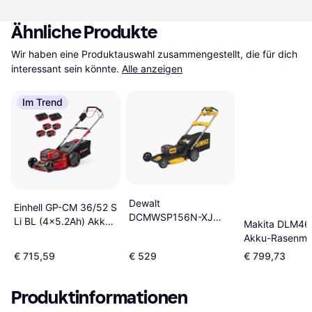
Ähnliche Produkte
Wir haben eine Produktauswahl zusammengestellt, die für dich 
interessant sein könnte.
Alle anzeigen
Im Trend
Dewalt
Einhell GP-CM 36/52 S
DCMWSP156N-XJ
Li BL (4x5.2Ah) Akku-
Makita DLM46
Solo Akku-
Rasenmäher
Akku-Rasenmä
Rasenmäher
€ 715,59
€ 529
€ 799,73
Produktinformationen