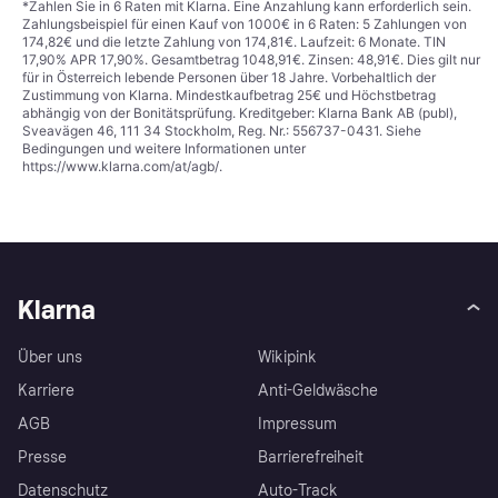
*Zahlen Sie in 6 Raten mit Klarna. Eine Anzahlung kann erforderlich sein.
Zahlungsbeispiel für einen Kauf von 1000€ in 6 Raten: 5 Zahlungen von
174,82€ und die letzte Zahlung von 174,81€. Laufzeit: 6 Monate. TIN
17,90% APR 17,90%. Gesamtbetrag 1048,91€. Zinsen: 48,91€. Dies gilt nur
für in Österreich lebende Personen über 18 Jahre. Vorbehaltlich der
Zustimmung von Klarna. Mindestkaufbetrag 25€ und Höchstbetrag
abhängig von der Bonitätsprüfung. Kreditgeber: Klarna Bank AB (publ),
Sveavägen 46, 111 34 Stockholm, Reg. Nr.: 556737-0431. Siehe
Bedingungen und weitere Informationen unter
https://www.klarna.com/at/agb/
.
Klarna
Über uns
Wikipink
Karriere
Anti-Geldwäsche
AGB
Impressum
Presse
Barrierefreiheit
Datenschutz
Auto-Track