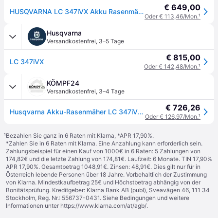
€ 649,00
HUSQVARNA LC 347iVX Akku Rasenmäher
Oder € 113,46/Mon.
¹
Husqvarna
Versandkostenfrei
,
3–5 Tage
€ 815,00
LC 347iVX
Oder € 142,48/Mon.
¹
KÖMPF24
Versandkostenfrei
,
3–4 Tage
€ 726,26
Husqvarna Akku-Rasenmäher LC 347iVX (347VLi)
Oder € 126,97/Mon.
¹
¹
Bezahlen Sie ganz in 6 Raten mit Klarna, *APR 17,90%.
*Zahlen Sie in 6 Raten mit Klarna. Eine Anzahlung kann erforderlich sein.
Zahlungsbeispiel für einen Kauf von 1000€ in 6 Raten: 5 Zahlungen von
174,82€ und die letzte Zahlung von 174,81€. Laufzeit: 6 Monate. TIN 17,90%
APR 17,90%. Gesamtbetrag 1048,91€. Zinsen: 48,91€. Dies gilt nur für in
Österreich lebende Personen über 18 Jahre. Vorbehaltlich der Zustimmung
von Klarna. Mindestkaufbetrag 25€ und Höchstbetrag abhängig von der
Bonitätsprüfung. Kreditgeber: Klarna Bank AB (publ), Sveavägen 46, 111 34
Stockholm, Reg. Nr.: 556737-0431. Siehe Bedingungen und weitere
Informationen unter
https://www.klarna.com/at/agb/
.