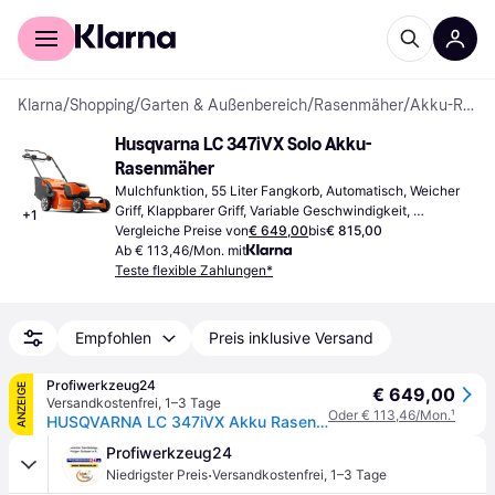
Für Shopper
Für Händler
Klarna
/
Shopping
/
Garten & Außenbereich
/
Rasenmäher
/
Akku-Rasenmäher
Husqvarna LC 347iVX Solo Akku-
Rasenmäher
Mulchfunktion, 55 Liter Fangkorb, Automatisch, Weicher 
Griff, Klappbarer Griff, Variable Geschwindigkeit, 
+
1
Schnittbreite (max) 47 cm
Vergleiche Preise von
€ 649,00
bis
€ 815,00
Ab € 113,46/Mon. mit
Teste flexible Zahlungen*
Empfohlen
Preis inklusive Versand
Profiwerkzeug24
ANZEIGE
€ 649,00
Versandkostenfrei
,
1–3 Tage
Oder € 113,46/Mon.
¹
HUSQVARNA LC 347iVX Akku Rasenmäher
Profiwerkzeug24
·
Niedrigster Preis
Versandkostenfrei
,
1–3 Tage