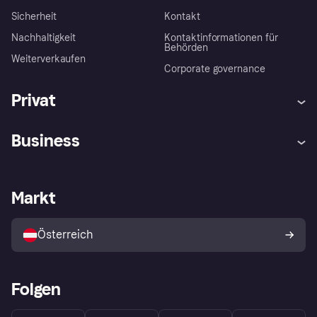
Sicherheit
Kontakt
Nachhaltigkeit
Kontaktinformationen für
Behörden
Weiterverkaufen
Corporate governance
Privat
Hilfe
Käuferschutzrichtlinien
Business
Einloggen
Beschwerden
Händlersupport
Entwicklerseite
Klarna App
Datenschutzeinstellungen
Händlerportal
Betriebsstatus
Markt
Shops entdecken
Dein Widerrufsrecht
Mit Klarna verkaufen
Plattformen und Partner
Österreich
Folgen